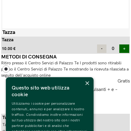
Tazza
Tazza
10.00
€
METODI DI CONSEGNA
Ritiro presso il Centro Servizi di Palazzo Te I prodotti sono ritirabili
presso il Centro Servizi di Palazzo Te mostrando la ricevuta rilasciata a
seguito dell'acquisto online
Gratis
×
Questo sito web utilizza
Seleziona almeno 1 biglietto usando i pulsanti + e −
cookie
Utilizziamo i cookie per personalizzare
contenuti, annunci e per analizzare il nostro
traffico. Condividiamo inoltre informazioni
Tutto quello che c'è da sapere
sul tuo utilizzo del nostro sito con i nostri
Tazza Palazzo Te
partner pubblicitari e di analisi che