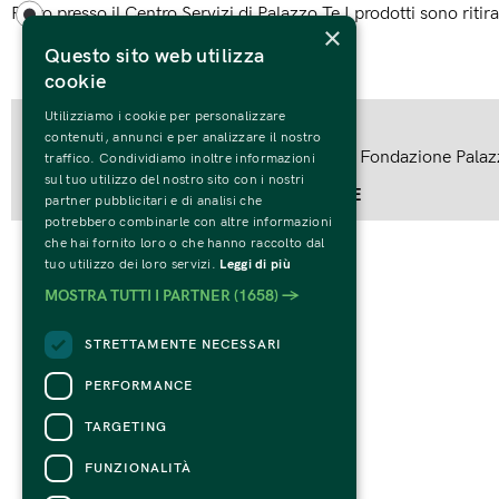
Ritiro presso il Centro Servizi di Palazzo Te I prodotti sono riti
×
Questo sito web utilizza
cookie
Utilizziamo i cookie per personalizzare
Tutto quello che c'è da sapere
contenuti, annunci e per analizzare il nostro
Volume a cura di Claudia Cieri Via edito da Fondazione Pala
traffico. Condividiamo inoltre informazioni
sul tuo utilizzo del nostro sito con i nostri
Organizzatore:
FONDAZIONE PALAZZO TE
partner pubblicitari e di analisi che
potrebbero combinarle con altre informazioni
che hai fornito loro o che hanno raccolto dal
tuo utilizzo dei loro servizi.
Leggi di più
MOSTRA TUTTI I PARTNER
(1658) →
STRETTAMENTE NECESSARI
PERFORMANCE
TARGETING
FUNZIONALITÀ