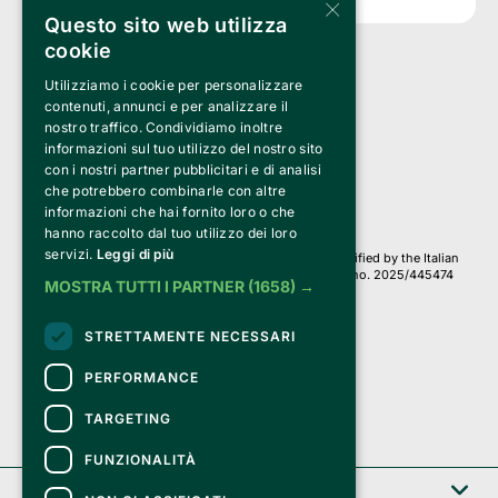
×
Questo sito web utilizza
cookie
Utilizziamo i cookie per personalizzare
Clappit is a trademark of:
Bemils Srl 
contenuti, annunci e per analizzare il
a Socio Unico
nostro traffico. Condividiamo inoltre
Via Fosse Ardeatine, 4 -20092 Cinisello Balsamo (MI)
informazioni sul tuo utilizzo del nostro sito
PI 05589050961
con i nostri partner pubblicitari e di analisi
Iscr. C.C.I.A.A. Milano R.E.A. 1833471
© 2010-2025 Bemils Srl - All rights reserved
che potrebbero combinarle con altre
informazioni che hai fornito loro o che
Credits: 
hanno raccolto dal tuo utilizzo dei loro
servizi.
Leggi di più
Clappit is based on the Belive 6.2 ticketing platform, certified by the Italian
Revenue Agency (Agenzia delle Entrate) under protocol no. 2025/445474
MOSTRA TUTTI I PARTNER
(1658) →
dated November 6, 2025.
On Clappit your purchases and your data
STRETTAMENTE NECESSARI
they are secure and protected by an SSL certificate 
with 128-bit encryption.
PERFORMANCE
TARGETING
FUNZIONALITÀ
Clappit