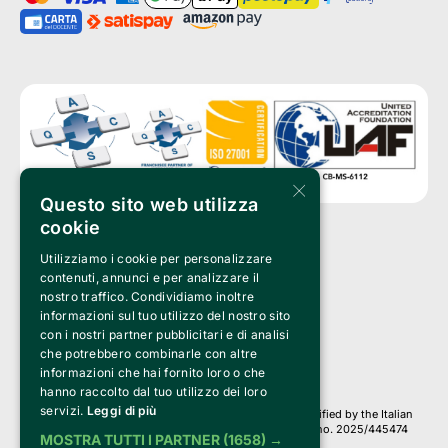
×
Questo sito web utilizza
cookie
Utilizziamo i cookie per personalizzare
Clappit is a trademark of:
Bemils Srl 
contenuti, annunci e per analizzare il
a Socio Unico
nostro traffico. Condividiamo inoltre
Via Fosse Ardeatine, 4 -20092 Cinisello Balsamo (MI)
informazioni sul tuo utilizzo del nostro sito
PI 05589050961
con i nostri partner pubblicitari e di analisi
Iscr. C.C.I.A.A. Milano R.E.A. 1833471
© 2010-2025 Bemils Srl - All rights reserved
che potrebbero combinarle con altre
informazioni che hai fornito loro o che
Credits: 
hanno raccolto dal tuo utilizzo dei loro
servizi.
Leggi di più
Clappit is based on the Belive 6.2 ticketing platform, certified by the Italian
Revenue Agency (Agenzia delle Entrate) under protocol no. 2025/445474
MOSTRA TUTTI I PARTNER
(1658) →
dated November 6, 2025.