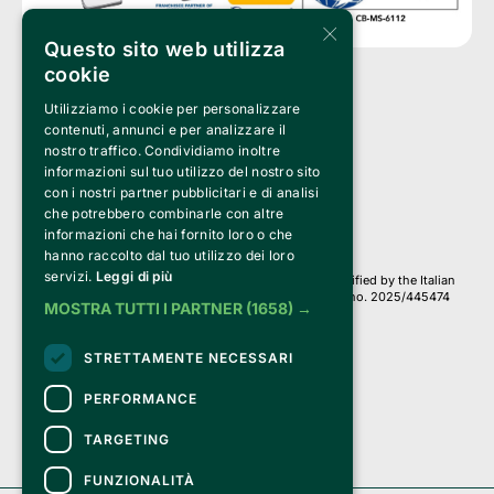
×
Questo sito web utilizza
cookie
Utilizziamo i cookie per personalizzare
Clappit is a trademark of:
Bemils Srl 
contenuti, annunci e per analizzare il
a Socio Unico
nostro traffico. Condividiamo inoltre
Via Fosse Ardeatine, 4 -20092 Cinisello Balsamo (MI)
informazioni sul tuo utilizzo del nostro sito
PI 05589050961
con i nostri partner pubblicitari e di analisi
Iscr. C.C.I.A.A. Milano R.E.A. 1833471
© 2010-2025 Bemils Srl - All rights reserved
che potrebbero combinarle con altre
informazioni che hai fornito loro o che
Credits: 
hanno raccolto dal tuo utilizzo dei loro
servizi.
Leggi di più
Clappit is based on the Belive 6.2 ticketing platform, certified by the Italian
Revenue Agency (Agenzia delle Entrate) under protocol no. 2025/445474
MOSTRA TUTTI I PARTNER
(1658) →
dated November 6, 2025.
On Clappit your purchases and your data
STRETTAMENTE NECESSARI
they are secure and protected by an SSL certificate 
with 128-bit encryption.
PERFORMANCE
TARGETING
FUNZIONALITÀ