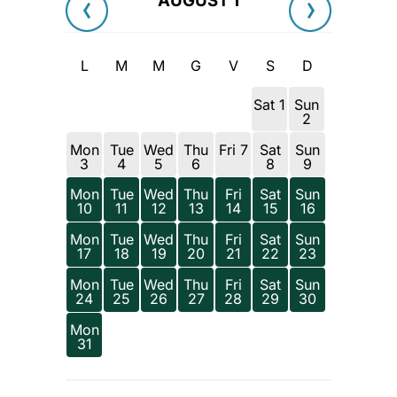
AUGUST 1
L
M
M
G
V
S
D
Sat 1
Sun
2
Mon
Tue
Wed
Thu
Fri 7
Sat
Sun
3
4
5
6
8
9
Mon
Tue
Wed
Thu
Fri
Sat
Sun
10
11
12
13
14
15
16
Mon
Tue
Wed
Thu
Fri
Sat
Sun
17
18
19
20
21
22
23
Mon
Tue
Wed
Thu
Fri
Sat
Sun
24
25
26
27
28
29
30
Mon
31