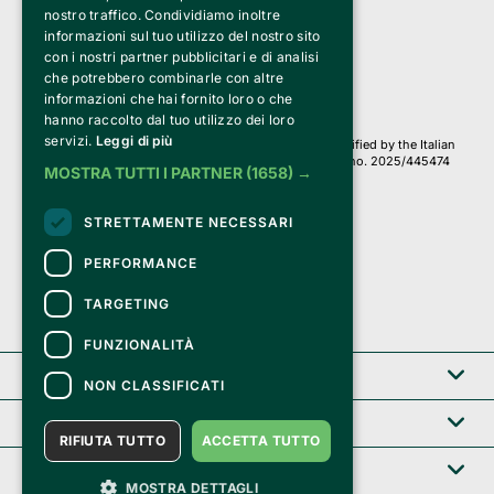
a Socio Unico
nostro traffico. Condividiamo inoltre
Via Fosse Ardeatine, 4 -20092 Cinisello Balsamo (MI)
informazioni sul tuo utilizzo del nostro sito
PI 05589050961
con i nostri partner pubblicitari e di analisi
Iscr. C.C.I.A.A. Milano R.E.A. 1833471
© 2010-2025 Bemils Srl - All rights reserved
che potrebbero combinarle con altre
informazioni che hai fornito loro o che
Credits: 
hanno raccolto dal tuo utilizzo dei loro
servizi.
Leggi di più
Clappit is based on the Belive 6.2 ticketing platform, certified by the Italian
Revenue Agency (Agenzia delle Entrate) under protocol no. 2025/445474
MOSTRA TUTTI I PARTNER
(1658) →
dated November 6, 2025.
On Clappit your purchases and your data
STRETTAMENTE NECESSARI
they are secure and protected by an SSL certificate 
with 128-bit encryption.
PERFORMANCE
TARGETING
FUNZIONALITÀ
Clappit
NON CLASSIFICATI
Help center
RIFIUTA TUTTO
ACCETTA TUTTO
Service B2B
MOSTRA DETTAGLI