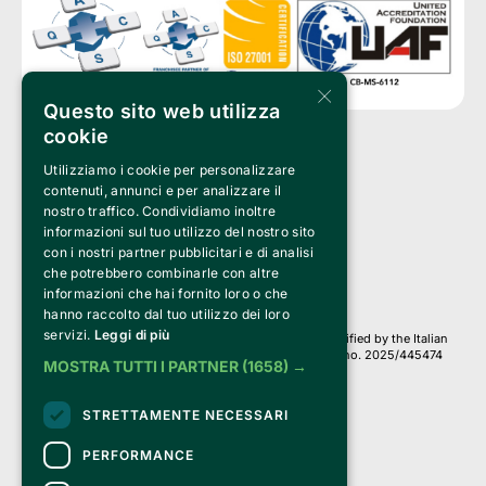
×
Questo sito web utilizza
cookie
Utilizziamo i cookie per personalizzare
Clappit is a trademark of:
Bemils Srl 
contenuti, annunci e per analizzare il
a Socio Unico
nostro traffico. Condividiamo inoltre
Via Fosse Ardeatine, 4 -20092 Cinisello Balsamo (MI)
informazioni sul tuo utilizzo del nostro sito
PI 05589050961
con i nostri partner pubblicitari e di analisi
Iscr. C.C.I.A.A. Milano R.E.A. 1833471
© 2010-2025 Bemils Srl - All rights reserved
che potrebbero combinarle con altre
informazioni che hai fornito loro o che
Credits: 
hanno raccolto dal tuo utilizzo dei loro
servizi.
Leggi di più
Clappit is based on the Belive 6.2 ticketing platform, certified by the Italian
Revenue Agency (Agenzia delle Entrate) under protocol no. 2025/445474
MOSTRA TUTTI I PARTNER
(1658) →
dated November 6, 2025.
On Clappit your purchases and your data
STRETTAMENTE NECESSARI
they are secure and protected by an SSL certificate 
with 128-bit encryption.
PERFORMANCE