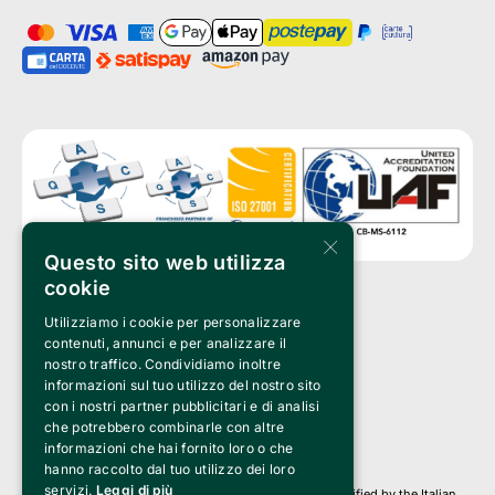
×
Questo sito web utilizza
cookie
Utilizziamo i cookie per personalizzare
Clappit is a trademark of:
Bemils Srl 
contenuti, annunci e per analizzare il
a Socio Unico
nostro traffico. Condividiamo inoltre
Via Fosse Ardeatine, 4 -20092 Cinisello Balsamo (MI)
informazioni sul tuo utilizzo del nostro sito
PI 05589050961
con i nostri partner pubblicitari e di analisi
Iscr. C.C.I.A.A. Milano R.E.A. 1833471
© 2010-2025 Bemils Srl - All rights reserved
che potrebbero combinarle con altre
informazioni che hai fornito loro o che
Credits: 
hanno raccolto dal tuo utilizzo dei loro
servizi.
Leggi di più
Clappit is based on the Belive 6.2 ticketing platform, certified by the Italian