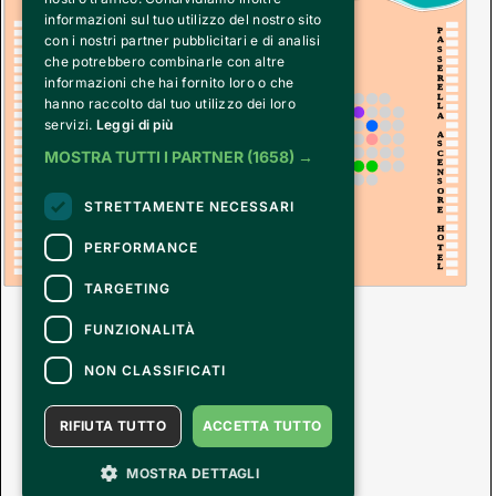
informazioni sul tuo utilizzo del nostro sito
P
con i nostri partner pubblicitari e di analisi
A
S
che potrebbero combinarle con altre
S
E
P
R
informazioni che hai fornito loro o che
A
E
S
L
hanno raccolto dal tuo utilizzo dei loro
S
L
A
E
servizi.
Leggi di più
R
A
E
S
L
MOSTRA TUTTI I PARTNER
(1658) →
C
L
E
N
A
S
O
B
R
STRETTAMENTE NECESSARI
A
E
R
H
O
PERFORMANCE
T
E
L
TARGETING
FUNZIONALITÀ
NON CLASSIFICATI
RIFIUTA TUTTO
ACCETTA TUTTO
MOSTRA DETTAGLI