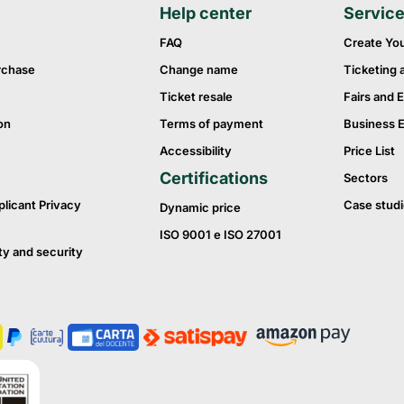
Help center
Servic
FAQ
Create Yo
rchase
Change name
Ticketing 
Ticket resale
Fairs and E
on
Terms of payment
Business 
Accessibility
Price List
Certifications
Sectors
plicant Privacy
Case studi
Dynamic price
ISO 9001 e ISO 27001
ty and security