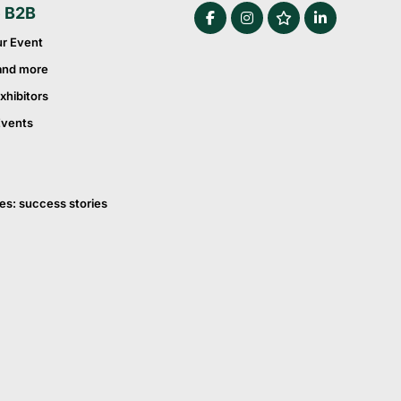
e B2B
ur Event
and more
xhibitors
Events
es: success stories