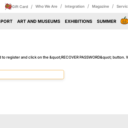
/
/
/
/
Who We Are
Integration
Magazine
Servi
Gift Card
SPORT
ART AND MUSEUMS
EXHIBITIONS
SUMMER
d to register and click on the &quot;RECOVER PASSWORD&quot; button. W