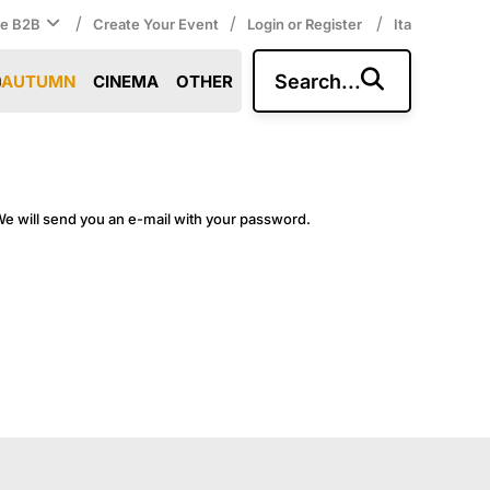
/
/
/
ce B2B
Create Your Event
Login or Register
Ita
Search...
AUTUMN
CINEMA
OTHER
e will send you an e-mail with your password.