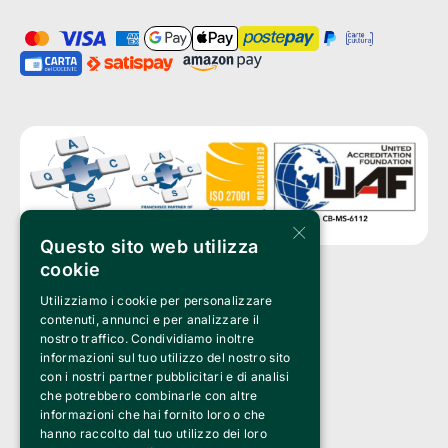
×
Questo sito web utilizza
cookie
Utilizziamo i cookie per personalizzare
Clappit is a trademark of:
Bemils Srl 
contenuti, annunci e per analizzare il
a Socio Unico
nostro traffico. Condividiamo inoltre
Via Fosse Ardeatine, 4 -20092 Cinisello Balsamo (MI)
informazioni sul tuo utilizzo del nostro sito
PI 05589050961
con i nostri partner pubblicitari e di analisi
Iscr. C.C.I.A.A. Milano R.E.A. 1833471
© 2010-2025 Bemils Srl - All rights reserved
che potrebbero combinarle con altre
informazioni che hai fornito loro o che
Credits: 
hanno raccolto dal tuo utilizzo dei loro