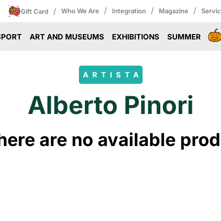
/
/
/
/
Who We Are
Integration
Magazine
Servi
Gift Card
SPORT
ART AND MUSEUMS
EXHIBITIONS
SUMMER
ARTISTA
Alberto Pinori
ere are no available produ