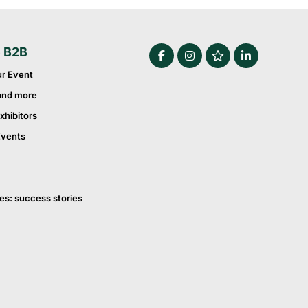
e B2B
ur Event
and more
xhibitors
Events
es: success stories