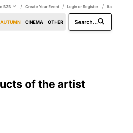
/
/
/
ce B2B
Create Your Event
Login or Register
Ita
Search...
AUTUMN
CINEMA
OTHER
cts of the artist