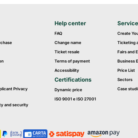
Help center
Servic
FAQ
Create Yo
rchase
Change name
Ticketing 
Ticket resale
Fairs and E
on
Terms of payment
Business 
Accessibility
Price List
Certifications
Sectors
plicant Privacy
Case studi
Dynamic price
ISO 9001 e ISO 27001
ty and security