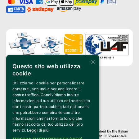
×
Questo sito web utilizza
cookie
Utilizziamo i cookie per personalizzare
Clappit is a trademark of:
Bemils Srl 
contenuti, annunci e per analizzare il
a Socio Unico
nostro traffico. Condividiamo inoltre
Via Fosse Ardeatine, 4 -20092 Cinisello Balsamo (MI)
informazioni sul tuo utilizzo del nostro sito
PI 05589050961
con i nostri partner pubblicitari e di analisi
Iscr. C.C.I.A.A. Milano R.E.A. 1833471
© 2010-2025 Bemils Srl - All rights reserved
che potrebbero combinarle con altre
informazioni che hai fornito loro o che
Credits: 
hanno raccolto dal tuo utilizzo dei loro
servizi.
Leggi di più
Clappit is based on the Belive 6.2 ticketing platform, certified by the Italian
Revenue Agency (Agenzia delle Entrate) under protocol no. 2025/445474