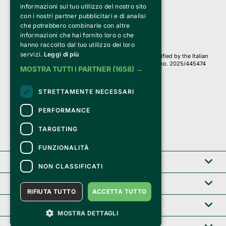
Via Fosse Ardeatine, 4 -20092 Cinisello Balsamo (MI)
informazioni sul tuo utilizzo del nostro sito
PI 05589050961
con i nostri partner pubblicitari e di analisi
Iscr. C.C.I.A.A. Milano R.E.A. 1833471
© 2010-2025 Bemils Srl - All rights reserved
che potrebbero combinarle con altre
informazioni che hai fornito loro o che
Credits: 
hanno raccolto dal tuo utilizzo dei loro
servizi.
Leggi di più
Clappit is based on the Belive 6.2 ticketing platform, certified by the Italian
Revenue Agency (Agenzia delle Entrate) under protocol no. 2025/445474
MOSTRA TUTTI I PARTNER
(1658) →
dated November 6, 2025.
On Clappit your purchases and your data
STRETTAMENTE NECESSARI
they are secure and protected by an SSL certificate 
with 128-bit encryption.
PERFORMANCE
TARGETING
FUNZIONALITÀ
Clappit
NON CLASSIFICATI
Help center
RIFIUTA TUTTO
ACCETTA TUTTO
Service B2B
MOSTRA DETTAGLI