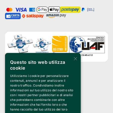
×
Questo sito web utilizza
cookie
Utilizziamo i cookie per personalizzare
Clappit is a trademark of:
Bemils Srl 
contenuti, annunci e per analizzare il
a Socio Unico
nostro traffico. Condividiamo inoltre
Via Fosse Ardeatine, 4 -20092 Cinisello Balsamo (MI)
informazioni sul tuo utilizzo del nostro sito
PI 05589050961
con i nostri partner pubblicitari e di analisi
Iscr. C.C.I.A.A. Milano R.E.A. 1833471
© 2010-2025 Bemils Srl - All rights reserved
che potrebbero combinarle con altre
informazioni che hai fornito loro o che
Credits: 
hanno raccolto dal tuo utilizzo dei loro