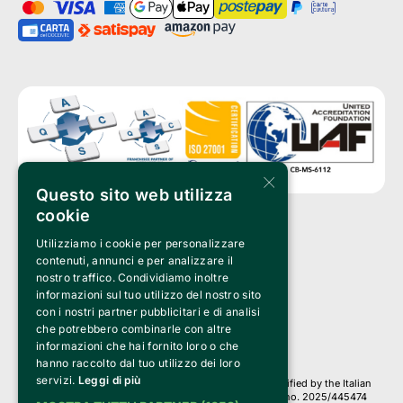
×
Questo sito web utilizza
cookie
Utilizziamo i cookie per personalizzare
Clappit is a trademark of:
Bemils Srl 
contenuti, annunci e per analizzare il
a Socio Unico
nostro traffico. Condividiamo inoltre
Via Fosse Ardeatine, 4 -20092 Cinisello Balsamo (MI)
informazioni sul tuo utilizzo del nostro sito
PI 05589050961
con i nostri partner pubblicitari e di analisi
Iscr. C.C.I.A.A. Milano R.E.A. 1833471
© 2010-2025 Bemils Srl - All rights reserved
che potrebbero combinarle con altre
informazioni che hai fornito loro o che
Credits: 
hanno raccolto dal tuo utilizzo dei loro
servizi.
Leggi di più
Clappit is based on the Belive 6.2 ticketing platform, certified by the Italian
Revenue Agency (Agenzia delle Entrate) under protocol no. 2025/445474