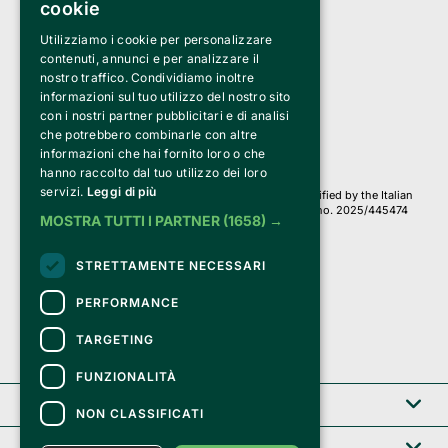
cookie
Utilizziamo i cookie per personalizzare
Clappit is a trademark of:
Bemils Srl 
contenuti, annunci e per analizzare il
a Socio Unico
nostro traffico. Condividiamo inoltre
Via Fosse Ardeatine, 4 -20092 Cinisello Balsamo (MI)
informazioni sul tuo utilizzo del nostro sito
PI 05589050961
con i nostri partner pubblicitari e di analisi
Iscr. C.C.I.A.A. Milano R.E.A. 1833471
© 2010-2025 Bemils Srl - All rights reserved
che potrebbero combinarle con altre
informazioni che hai fornito loro o che
Credits: 
hanno raccolto dal tuo utilizzo dei loro
servizi.
Leggi di più
Clappit is based on the Belive 6.2 ticketing platform, certified by the Italian
Revenue Agency (Agenzia delle Entrate) under protocol no. 2025/445474
MOSTRA TUTTI I PARTNER
(1658) →
dated November 6, 2025.
On Clappit your purchases and your data
STRETTAMENTE NECESSARI
they are secure and protected by an SSL certificate 
with 128-bit encryption.
PERFORMANCE
TARGETING
FUNZIONALITÀ
Clappit
NON CLASSIFICATI