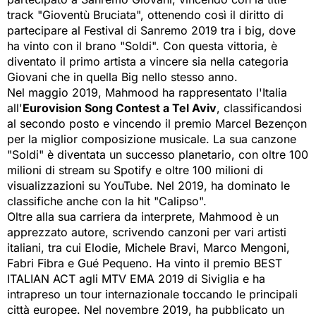
track "Gioventù Bruciata", ottenendo così il diritto di
partecipare al Festival di Sanremo 2019 tra i big, dove
ha vinto con il brano "Soldi". Con questa vittoria, è
diventato il primo artista a vincere sia nella categoria
Giovani che in quella Big nello stesso anno.
Nel maggio 2019, Mahmood ha rappresentato l'Italia
all'
Eurovision Song Contest a Tel Aviv
, classificandosi
al secondo posto e vincendo il premio Marcel Bezençon
per la miglior composizione musicale. La sua canzone
"Soldi" è diventata un successo planetario, con oltre 100
milioni di stream su Spotify e oltre 100 milioni di
visualizzazioni su YouTube. Nel 2019, ha dominato le
classifiche anche con la hit "Calipso".
Oltre alla sua carriera da interprete, Mahmood è un
apprezzato autore, scrivendo canzoni per vari artisti
italiani, tra cui Elodie, Michele Bravi, Marco Mengoni,
Fabri Fibra e Gué Pequeno. Ha vinto il premio BEST
ITALIAN ACT agli MTV EMA 2019 di Siviglia e ha
intrapreso un tour internazionale toccando le principali
città europee. Nel novembre 2019, ha pubblicato un