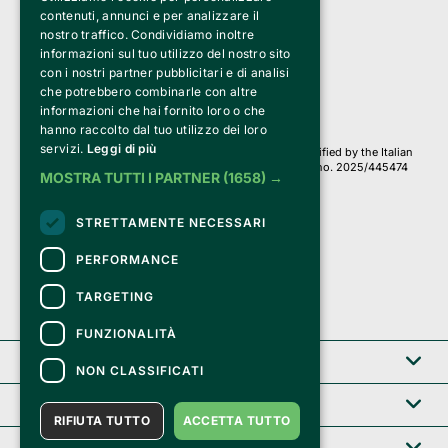
Bemils Srl 
contenuti, annunci e per analizzare il
a Socio Unico
nostro traffico. Condividiamo inoltre
Via Fosse Ardeatine, 4 -20092 Cinisello Balsamo (MI)
informazioni sul tuo utilizzo del nostro sito
PI 05589050961
con i nostri partner pubblicitari e di analisi
Iscr. C.C.I.A.A. Milano R.E.A. 1833471
© 2010-2025 Bemils Srl - All rights reserved
che potrebbero combinarle con altre
informazioni che hai fornito loro o che
Credits: 
hanno raccolto dal tuo utilizzo dei loro
servizi.
Leggi di più
Clappit is based on the Belive 6.2 ticketing platform, certified by the Italian
Revenue Agency (Agenzia delle Entrate) under protocol no. 2025/445474
MOSTRA TUTTI I PARTNER
(1658) →
dated November 6, 2025.
On Clappit your purchases and your data
STRETTAMENTE NECESSARI
they are secure and protected by an SSL certificate 
with 128-bit encryption.
PERFORMANCE
TARGETING
FUNZIONALITÀ
Clappit
NON CLASSIFICATI
Help center
RIFIUTA TUTTO
ACCETTA TUTTO