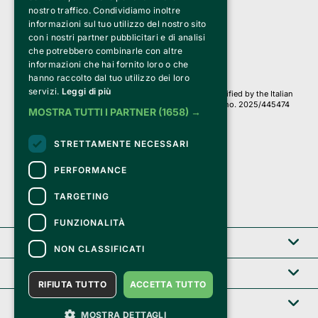
a Socio Unico
nostro traffico. Condividiamo inoltre
Via Fosse Ardeatine, 4 -20092 Cinisello Balsamo (MI)
informazioni sul tuo utilizzo del nostro sito
PI 05589050961
con i nostri partner pubblicitari e di analisi
Iscr. C.C.I.A.A. Milano R.E.A. 1833471
© 2010-2025 Bemils Srl - All rights reserved
che potrebbero combinarle con altre
informazioni che hai fornito loro o che
Credits: 
hanno raccolto dal tuo utilizzo dei loro
servizi.
Leggi di più
Clappit is based on the Belive 6.2 ticketing platform, certified by the Italian
Revenue Agency (Agenzia delle Entrate) under protocol no. 2025/445474
MOSTRA TUTTI I PARTNER
(1658) →
dated November 6, 2025.
On Clappit your purchases and your data
STRETTAMENTE NECESSARI
they are secure and protected by an SSL certificate 
with 128-bit encryption.
PERFORMANCE
TARGETING
FUNZIONALITÀ
Clappit
NON CLASSIFICATI
Help center
RIFIUTA TUTTO
ACCETTA TUTTO
Service B2B
MOSTRA DETTAGLI