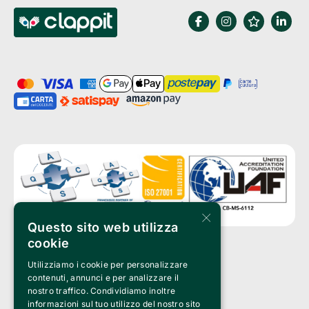
×
Questo sito web utilizza
cookie
Utilizziamo i cookie per personalizzare
Clappit is a trademark of:
Bemils Srl 
contenuti, annunci e per analizzare il
a Socio Unico
nostro traffico. Condividiamo inoltre
Via Fosse Ardeatine, 4 -20092 Cinisello Balsamo (MI)
informazioni sul tuo utilizzo del nostro sito
PI 05589050961