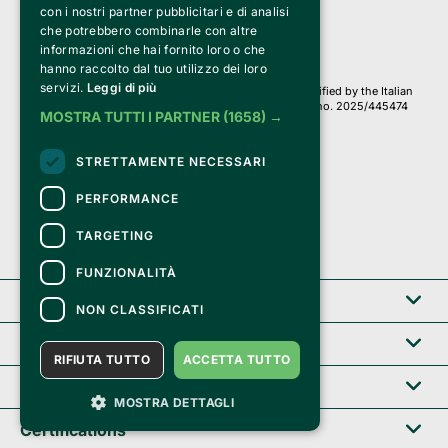
con i nostri partner pubblicitari e di analisi
Iscr. C.C.I.A.A. Milano R.E.A. 1833471
© 2010-2025 Bemils Srl - All rights reserved
che potrebbero combinarle con altre
informazioni che hai fornito loro o che
Credits: 
hanno raccolto dal tuo utilizzo dei loro
servizi.
Leggi di più
Clappit is based on the Belive 6.2 ticketing platform, certified by the Italian
Revenue Agency (Agenzia delle Entrate) under protocol no. 2025/445474
MOSTRA TUTTI I PARTNER
(1658) →
dated November 6, 2025.
On Clappit your purchases and your data
STRETTAMENTE NECESSARI
they are secure and protected by an SSL certificate 
with 128-bit encryption.
PERFORMANCE
TARGETING
FUNZIONALITÀ
Clappit
NON CLASSIFICATI
Help center
RIFIUTA TUTTO
ACCETTA TUTTO
Service B2B
MOSTRA DETTAGLI
Certifications