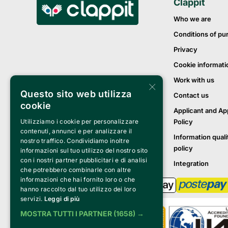
Clappit
Who we are
Conditions of pu
Privacy
Cookie informati
Work with us
×
Questo sito web utilizza
Contact us
cookie
Applicant and Ap
Utilizziamo i cookie per personalizzare
Policy
contenuti, annunci e per analizzare il
Information quali
nostro traffico. Condividiamo inoltre
policy
informazioni sul tuo utilizzo del nostro sito
con i nostri partner pubblicitari e di analisi
Integration
che potrebbero combinarle con altre
informazioni che hai fornito loro o che
hanno raccolto dal tuo utilizzo dei loro
servizi.
Leggi di più
MOSTRA TUTTI I PARTNER
(1658) →