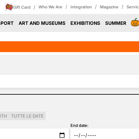
/
/
/
/
Who We Are
Integration
Magazine
Servi
Gift Card
SPORT
ART AND MUSEUMS
EXHIBITIONS
SUMMER
NTH
TUTTE LE DATE
End date: