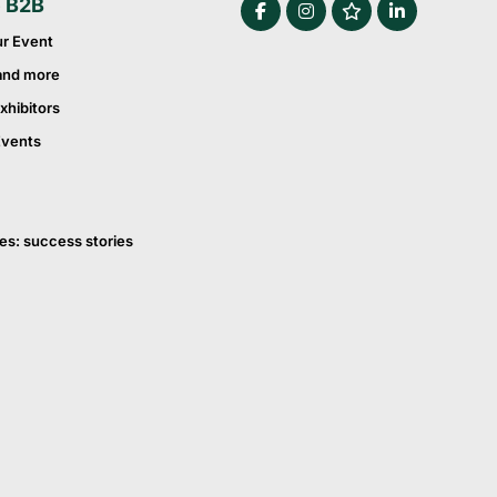
e B2B
ur Event
and more
xhibitors
Events
es: success stories