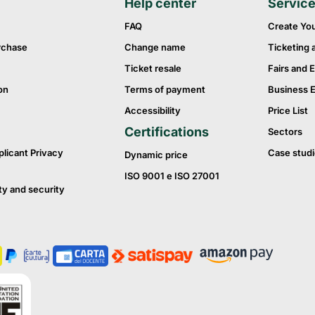
Help center
Servic
FAQ
Create Yo
rchase
Change name
Ticketing 
Ticket resale
Fairs and E
on
Terms of payment
Business 
Accessibility
Price List
Certifications
Sectors
plicant Privacy
Case studi
Dynamic price
ISO 9001 e ISO 27001
ty and security