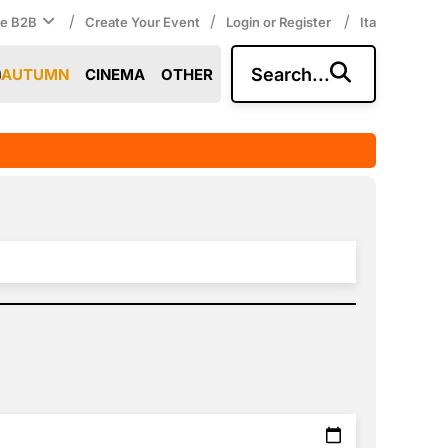
/
/
/
ce B2B
Create Your Event
Login or Register
Ita
Search...
AUTUMN
CINEMA
OTHER