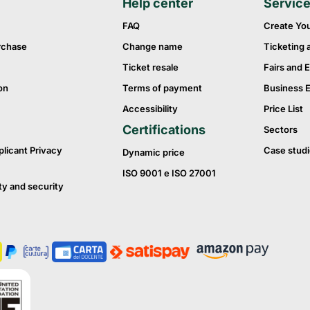
Help center
Servic
FAQ
Create Yo
rchase
Change name
Ticketing 
Ticket resale
Fairs and E
on
Terms of payment
Business 
Accessibility
Price List
Certifications
Sectors
plicant Privacy
Case studi
Dynamic price
ISO 9001 e ISO 27001
ty and security