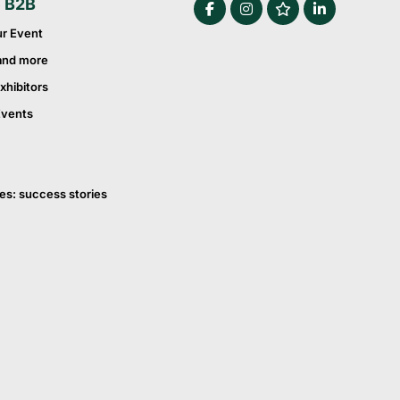
e B2B
ur Event
and more
xhibitors
Events
es: success stories