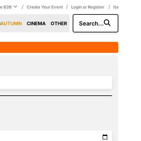
/
/
/
ce B2B
Create Your Event
Login or Register
Ita
Search...
AUTUMN
CINEMA
OTHER