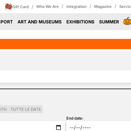
/
/
/
/
Who We Are
Integration
Magazine
Servi
Gift Card
SPORT
ART AND MUSEUMS
EXHIBITIONS
SUMMER
NTH
TUTTE LE DATE
End date: