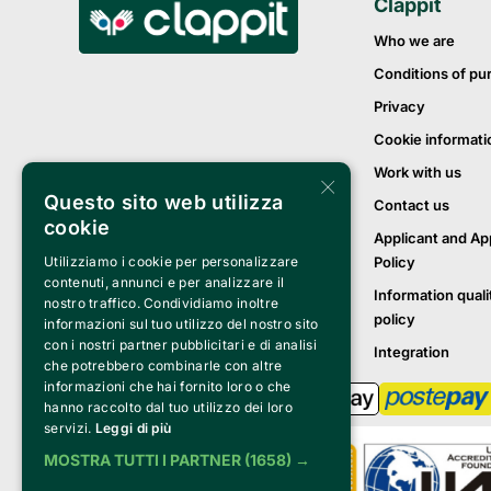
Clappit
Who we are
Conditions of pu
Privacy
Cookie informati
Work with us
×
Questo sito web utilizza
Contact us
cookie
Applicant and Ap
Utilizziamo i cookie per personalizzare
Policy
contenuti, annunci e per analizzare il
Information quali
nostro traffico. Condividiamo inoltre
policy
informazioni sul tuo utilizzo del nostro sito
con i nostri partner pubblicitari e di analisi
Integration
che potrebbero combinarle con altre
informazioni che hai fornito loro o che
hanno raccolto dal tuo utilizzo dei loro
servizi.
Leggi di più
MOSTRA TUTTI I PARTNER
(1658) →