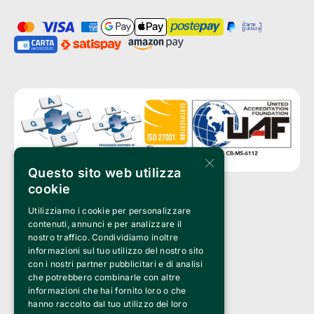
×
Questo sito web utilizza
cookie
Utilizziamo i cookie per personalizzare
Clappit è un marchio di proprietà di:
Bemils Srl 
contenuti, annunci e per analizzare il
a Socio Unico
nostro traffico. Condividiamo inoltre
Via Fosse Ardeatine, 4 -20092 Cinisello Balsamo (MI)
informazioni sul tuo utilizzo del nostro sito
PI 05589050961
con i nostri partner pubblicitari e di analisi
Iscr. C.C.I.A.A. Milano R.E.A. 1833471
© 2010-2025 Bemils Srl - Tutti i diritti riservati
che potrebbero combinarle con altre
informazioni che hai fornito loro o che
Credits: 
hanno raccolto dal tuo utilizzo dei loro