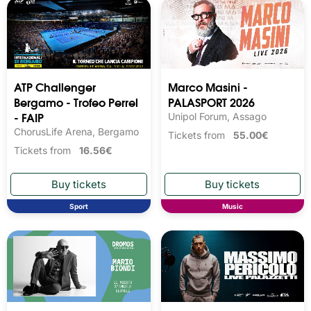
ATP Challenger
Marco Masini -
Bergamo - Trofeo Perrel
PALASPORT 2026
- FAIP
Unipol Forum, Assago
ChorusLife Arena, Bergamo
Tickets from
55.00€
Tickets from
16.56€
Sport
Music