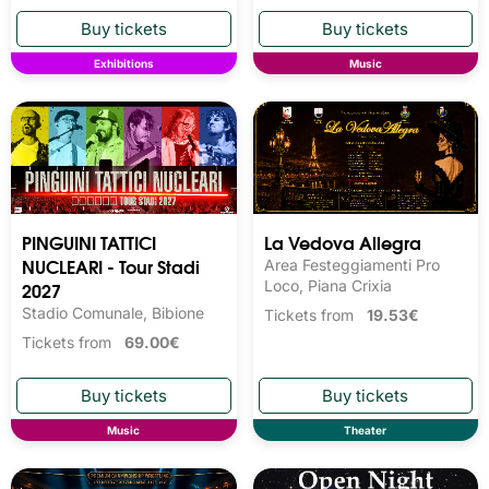
Exhibitions
Music
PINGUINI TATTICI
La Vedova Allegra
NUCLEARI - Tour Stadi
Area Festeggiamenti Pro
2027
Loco, Piana Crixia
Stadio Comunale, Bibione
Tickets from
19.53€
Tickets from
69.00€
Music
Theater