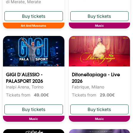
di Merate, Merate
Art And Museums
Music
GIGI D'ALESSIO -
Ditonellapiaga - Live
PALASPORT 2026
2026
Inalpi Arena, Torino
Fabrique, Milano
Tickets from
49.00€
Tickets from
29.00€
Music
Music