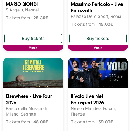
MARIO BIONDI
Massimo Pericolo - Live
Palazzetti
S'Angelu, Neoneli
Palazzo Dello Sport, Roma
Tickets from
25.30€
Tickets from
45.00€
Music
Music
Elsewhere - Live Tour
Il Volo Live Nei
2026
Palasport 2026
Parco della Musica di
Nelson Mandela Forum,
Milano, Segrate
Firenze
Tickets from
48.00€
Tickets from
59.00€