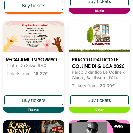
Music
REGALAMI UN SORRISO
PARCO DIDATTICO LE
COLLINE DI GIUCA 2026
Teatro De Silva, RHO
Parco Didattico Le Colline di
Tickets from
16.27€
Giuca , Baldissero d’Alba
Tickets from
30.00€
Theater
Other