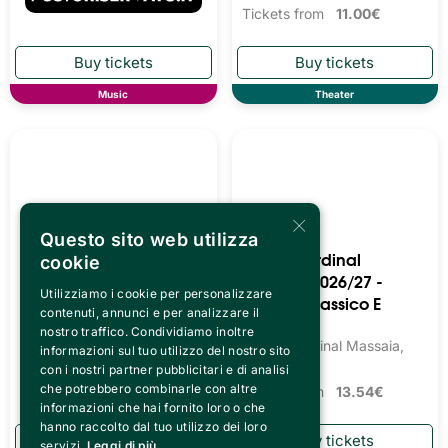
Tickets from
11.00€
Music
Theater
×
Questo sito web utilizza
Teatro Cardinal
Teatro Cardinal
cookie
Massaia 2026/27 -
Massaia 2026/27 -
Utilizziamo i cookie per personalizzare
Teatro Prosa Dialettale
Balletto Classico E
contenuti, annunci e per analizzare il
Moderno
Teatro Cardinal Massaia,
nostro traffico. Condividiamo inoltre
Torino
Teatro Cardinal Massaia,
informazioni sul tuo utilizzo del nostro sito
Torino
Tickets from
13.54€
con i nostri partner pubblicitari e di analisi
che potrebbero combinarle con altre
Tickets from
13.54€
informazioni che hai fornito loro o che
hanno raccolto dal tuo utilizzo dei loro
servizi.
Leggi di più