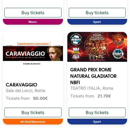
Music
Sport
GRAND PRIX ROME
NATURAL GLADIATOR
NBFI
CARAVAGGIO
TEATRO ITALIA, Roma
Sala dei Lecci, Roma
Tickets from
21.70€
Tickets from
90.00€
Art And Museums
Sport