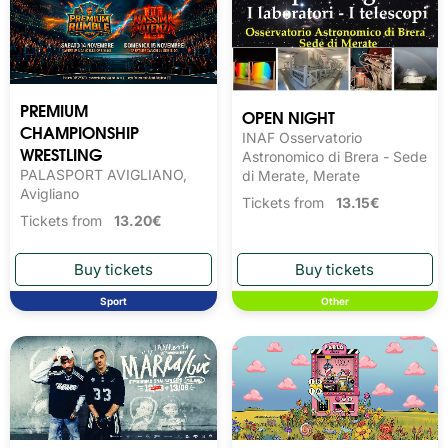
PREMIUM
OPEN NIGHT
CHAMPIONSHIP
INAF Osservatorio
WRESTLING
Astronomico di Brera - Sede
PALASPORT AVIGLIANO,
di Merate, Merate
Avigliano
Tickets from
13.15€
Tickets from
13.20€
Sport
Other