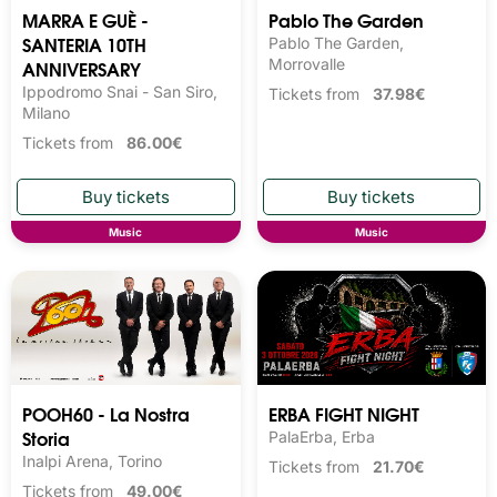
MARRA E GUÈ -
Pablo The Garden
SANTERIA 10TH
Pablo The Garden,
ANNIVERSARY
Morrovalle
Ippodromo Snai - San Siro,
Tickets from
37.98€
Milano
Tickets from
86.00€
Music
Music
POOH60 - La Nostra
ERBA FIGHT NIGHT
Storia
PalaErba, Erba
Inalpi Arena, Torino
Tickets from
21.70€
Tickets from
49.00€