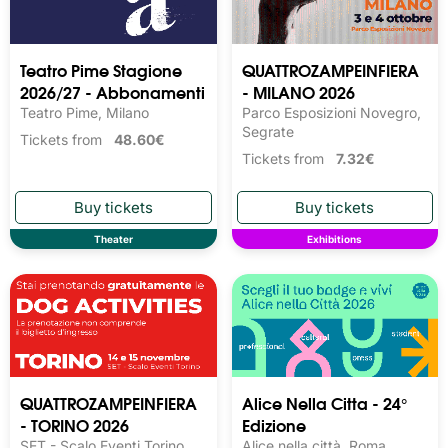
Teatro Pime Stagione
QUATTROZAMPEINFIERA
2026/27 - Abbonamenti
- MILANO 2026
Teatro Pime, Milano
Parco Esposizioni Novegro,
Segrate
Tickets from
48.60€
Tickets from
7.32€
Theater
Exhibitions
QUATTROZAMPEINFIERA
Alice Nella Citta - 24°
- TORINO 2026
Edizione
SET - Scalo Eventi Torino,
Alice nella città, Roma