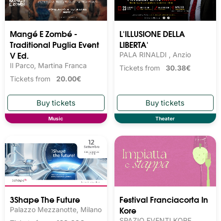
Mangé E Zombé -
L'ILLUSIONE DELLA
Traditional Puglia Event
LIBERTA'
V Ed.
PALA RINALDI , Anzio
Il Parco, Martina Franca
Tickets from
30.38€
Tickets from
20.00€
Music
Theater
3Shape The Future
Festival Franciacorta In
Kore
Palazzo Mezzanotte, Milano
SPAZIO EVENTI KORE,