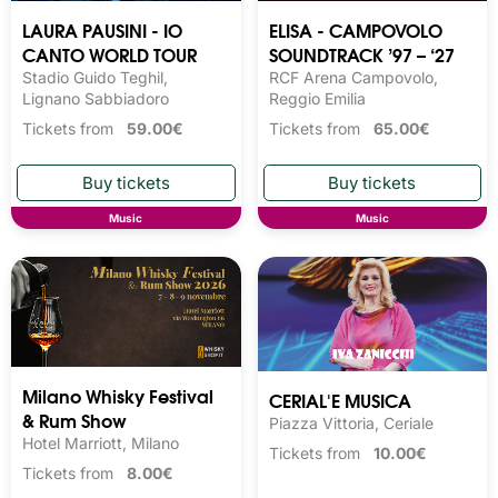
LAURA PAUSINI - IO
ELISA - CAMPOVOLO
CANTO WORLD TOUR
SOUNDTRACK ’97 – ‘27
Stadio Guido Teghil,
RCF Arena Campovolo,
Lignano Sabbiadoro
Reggio Emilia
Tickets from
59.00€
Tickets from
65.00€
Music
Music
Milano Whisky Festival 
CERIAL'E MUSICA
& Rum Show
Piazza Vittoria, Ceriale
Hotel Marriott, Milano
Tickets from
10.00€
Tickets from
8.00€