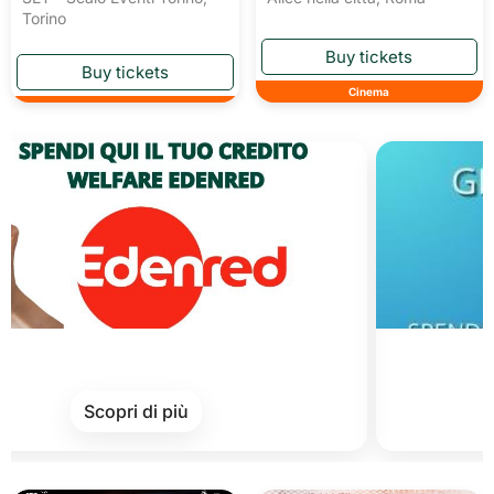
Torino
Cinema
Cards
Scopri di più