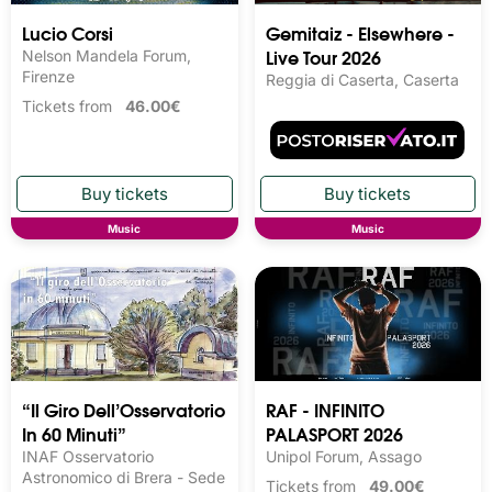
Lucio Corsi
Gemitaiz - Elsewhere -
Live Tour 2026
Nelson Mandela Forum,
Firenze
Reggia di Caserta, Caserta
Tickets from
46.00€
Music
Music
“Il Giro Dell’Osservatorio
RAF - INFINITO
In 60 Minuti”
PALASPORT 2026
INAF Osservatorio
Unipol Forum, Assago
Astronomico di Brera - Sede
Tickets from
49.00€