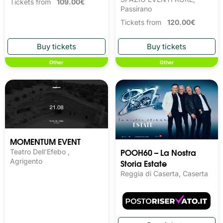
Tickets from
109.00€
Passirano
Tickets from
120.00€
Other
Other
MOMENTUM EVENT
POOH60 – La Nostra
Teatro Dell'Efebo ,
Storia Estate
Agrigento
Reggia di Caserta, Caserta