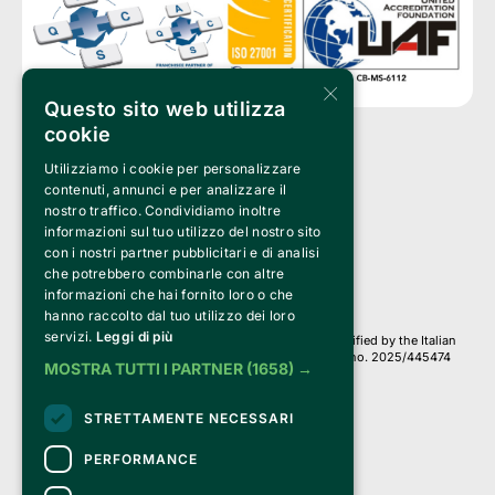
×
Questo sito web utilizza
cookie
Utilizziamo i cookie per personalizzare
Clappit is a trademark of:
Bemils Srl 
contenuti, annunci e per analizzare il
a Socio Unico
nostro traffico. Condividiamo inoltre
Via Fosse Ardeatine, 4 -20092 Cinisello Balsamo (MI)
informazioni sul tuo utilizzo del nostro sito
PI 05589050961
con i nostri partner pubblicitari e di analisi
Iscr. C.C.I.A.A. Milano R.E.A. 1833471
© 2010-2025 Bemils Srl - All rights reserved
che potrebbero combinarle con altre
informazioni che hai fornito loro o che
Credits: 
hanno raccolto dal tuo utilizzo dei loro
servizi.
Leggi di più
Clappit is based on the Belive 6.2 ticketing platform, certified by the Italian
Revenue Agency (Agenzia delle Entrate) under protocol no. 2025/445474
MOSTRA TUTTI I PARTNER
(1658) →
dated November 6, 2025.
On Clappit your purchases and your data
STRETTAMENTE NECESSARI
they are secure and protected by an SSL certificate 
with 128-bit encryption.
PERFORMANCE