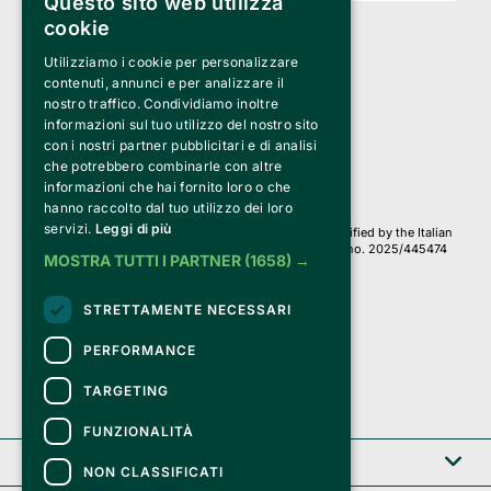
Questo sito web utilizza
cookie
Utilizziamo i cookie per personalizzare
Clappit is a trademark of:
Bemils Srl 
contenuti, annunci e per analizzare il
a Socio Unico
nostro traffico. Condividiamo inoltre
Via Fosse Ardeatine, 4 -20092 Cinisello Balsamo (MI)
informazioni sul tuo utilizzo del nostro sito
PI 05589050961
con i nostri partner pubblicitari e di analisi
Iscr. C.C.I.A.A. Milano R.E.A. 1833471
© 2010-2025 Bemils Srl - All rights reserved
che potrebbero combinarle con altre
informazioni che hai fornito loro o che
Credits: 
hanno raccolto dal tuo utilizzo dei loro
servizi.
Leggi di più
Clappit is based on the Belive 6.2 ticketing platform, certified by the Italian
Revenue Agency (Agenzia delle Entrate) under protocol no. 2025/445474
MOSTRA TUTTI I PARTNER
(1658) →
dated November 6, 2025.
On Clappit your purchases and your data
STRETTAMENTE NECESSARI
they are secure and protected by an SSL certificate 
with 128-bit encryption.
PERFORMANCE
TARGETING
FUNZIONALITÀ
Clappit
NON CLASSIFICATI