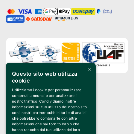
×
Questo sito web utilizza
cookie
Utilizziamo i cookie per personalizzare
Clappit è un marchio di proprietà di:
Bemils Srl 
contenuti, annunci e per analizzare il
a Socio Unico
nostro traffico. Condividiamo inoltre
Via Fosse Ardeatine, 4 -20092 Cinisello Balsamo (MI)
informazioni sul tuo utilizzo del nostro sito
PI 05589050961
con i nostri partner pubblicitari e di analisi
Iscr. C.C.I.A.A. Milano R.E.A. 1833471
© 2010-2025 Bemils Srl - Tutti i diritti riservati
che potrebbero combinarle con altre
informazioni che hai fornito loro o che
Credits: 
hanno raccolto dal tuo utilizzo dei loro