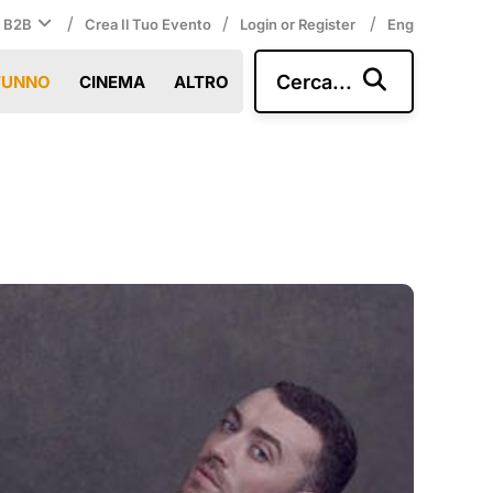
/
/
/
i B2B
Crea Il Tuo Evento
Login or Register
Eng
Cerca...
TUNNO
CINEMA
ALTRO