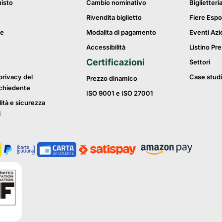
uisto
Cambio nominativo
Biglietteri
Rivendita biglietto
Fiere Espo
ie
Modalita di pagamento
Eventi Azi
Accessibilità
Listino Pre
Certificazioni
Settori
privacy del
Case studi
Prezzo dinamico
ichiedente
ISO 9001 e ISO 27001
lità e sicurezza
i