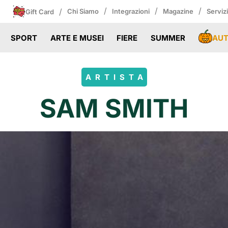
/
/
/
/
Chi Siamo
Integrazioni
Magazine
Serviz
Gift Card
AU
SPORT
ARTE E MUSEI
FIERE
SUMMER
ARTISTA
SAM SMITH