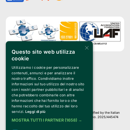
×
Questo sito web utilizza
cookie
Utilizziamo i cookie per personalizzare
Clappit is a trademark of:
Bemils Srl 
contenuti, annunci e per analizzare il
a Socio Unico
nostro traffico. Condividiamo inoltre
Via Fosse Ardeatine, 4 -20092 Cinisello Balsamo (MI)
informazioni sul tuo utilizzo del nostro sito
PI 05589050961
con i nostri partner pubblicitari e di analisi
Iscr. C.C.I.A.A. Milano R.E.A. 1833471
© 2010-2025 Bemils Srl - All rights reserved
che potrebbero combinarle con altre
informazioni che hai fornito loro o che
Credits: 
hanno raccolto dal tuo utilizzo dei loro
servizi.
Leggi di più
Clappit is based on the Belive 6.2 ticketing platform, certified by the Italian
Revenue Agency (Agenzia delle Entrate) under protocol no. 2025/445474
MOSTRA TUTTI I PARTNER
(1658) →
dated November 6, 2025.
On Clappit your purchases and your data