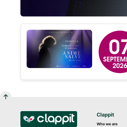
0
SEPTEM
202
Clappit
Who we are