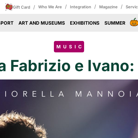
/
/
/
/
Who We Are
Integration
Magazine
Servi
Gift Card
SPORT
ART AND MUSEUMS
EXHIBITIONS
SUMMER
MUSIC
ta Fabrizio e Ivano