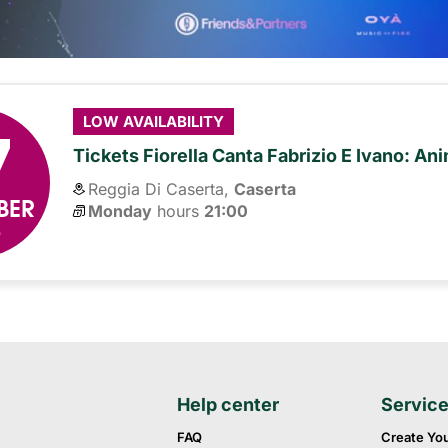
7
LOW AVAILABILITY
Tickets Fiorella Canta Fabrizio E Ivano: An
Reggia Di Caserta,
Caserta
BER
Monday
hours 
21:00
6
Help center
Servic
FAQ
Create Yo