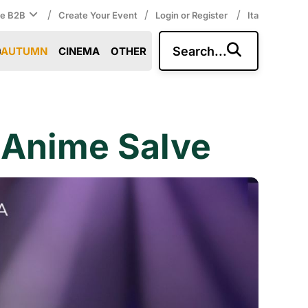
/
/
/
ce B2B
Create Your Event
Login or Register
Ita
Search...
AUTUMN
CINEMA
OTHER
: Anime Salve