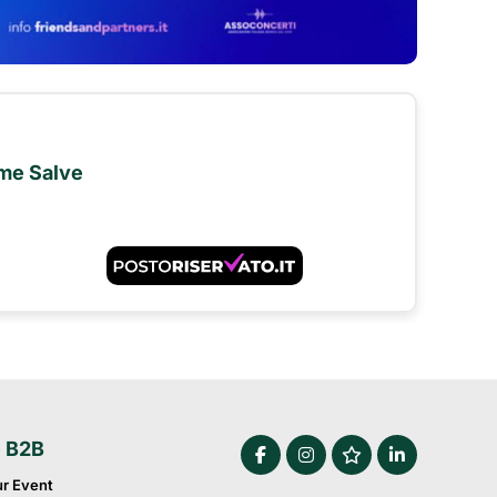
ime Salve
e B2B
ur Event