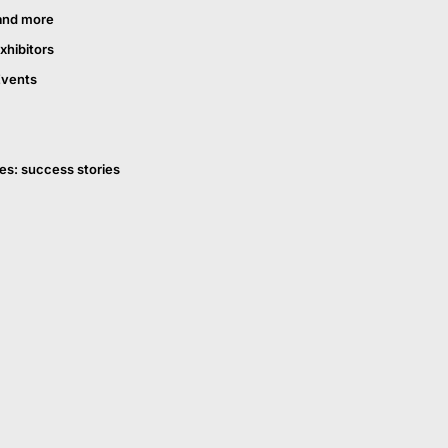
and more
xhibitors
Events
es: success stories