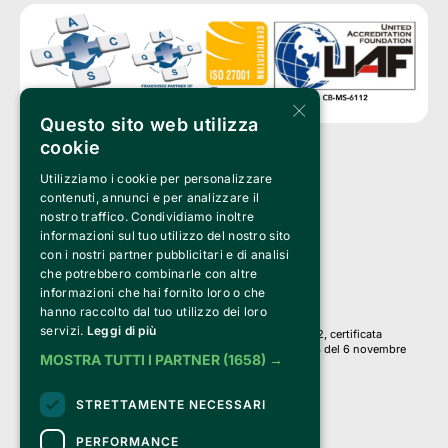
×
Questo sito web utilizza
cookie
Utilizziamo i cookie per personalizzare
Clappit è un marchio di proprietà di:
Bemils Srl 
contenuti, annunci e per analizzare il
a Socio Unico
nostro traffico. Condividiamo inoltre
Via Fosse Ardeatine, 4 -20092 Cinisello Balsamo (MI)
informazioni sul tuo utilizzo del nostro sito
PI 05589050961
con i nostri partner pubblicitari e di analisi
Iscr. C.C.I.A.A. Milano R.E.A. 1833471
© 2010-2025 Bemils Srl - Tutti i diritti riservati
che potrebbero combinarle con altre
informazioni che hai fornito loro o che
Credits: 
hanno raccolto dal tuo utilizzo dei loro
servizi.
Leggi di più
Clappit è basato sulla piattaforma di biglietteria Belive 6.2, certificata
dall’Agenzia delle Entrate con protocollo n. 2025/445474 del 6 novembre
MOSTRA TUTTI I PARTNER
(1658) →
2025.
Su Clappit i tuoi acquisti ed i tuoi dati
STRETTAMENTE NECESSARI
sono sicuri e protetti da un certificato SSL
con crittografia a 128 bit.
PERFORMANCE