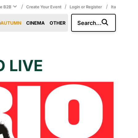
/
/
/
ce B2B
Create Your Event
Login or Register
Ita
Search...
AUTUMN
CINEMA
OTHER
O LIVE