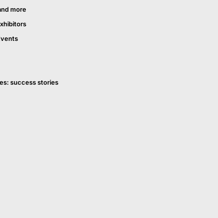
and more
xhibitors
Events
es: success stories