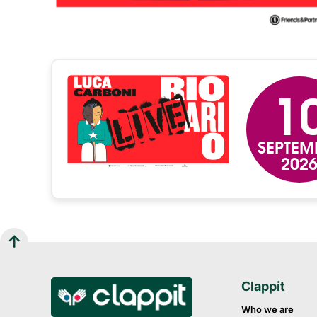
1
SEPTEM
202
Clappit
Who we are