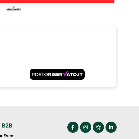
e B2B
ur Event