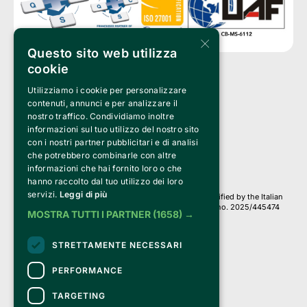
×
Questo sito web utilizza
cookie
Utilizziamo i cookie per personalizzare
Clappit is a trademark of:
Bemils Srl 
contenuti, annunci e per analizzare il
a Socio Unico
nostro traffico. Condividiamo inoltre
Via Fosse Ardeatine, 4 -20092 Cinisello Balsamo (MI)
informazioni sul tuo utilizzo del nostro sito
PI 05589050961
con i nostri partner pubblicitari e di analisi
Iscr. C.C.I.A.A. Milano R.E.A. 1833471
© 2010-2025 Bemils Srl - All rights reserved
che potrebbero combinarle con altre
informazioni che hai fornito loro o che
Credits: 
hanno raccolto dal tuo utilizzo dei loro
servizi.
Leggi di più
Clappit is based on the Belive 6.2 ticketing platform, certified by the Italian
Revenue Agency (Agenzia delle Entrate) under protocol no. 2025/445474
MOSTRA TUTTI I PARTNER
(1658) →
dated November 6, 2025.
On Clappit your purchases and your data
STRETTAMENTE NECESSARI
they are secure and protected by an SSL certificate 
with 128-bit encryption.
PERFORMANCE
TARGETING