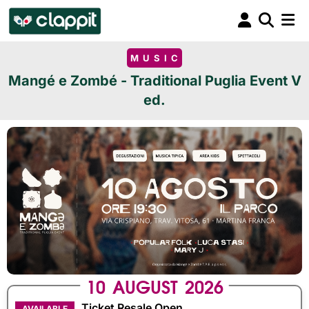
MUSIC
Mangé e Zombé - Traditional Puglia Event V
ed.
10
AUGUST
2026
Ticket Resale Open
AVAILABLE