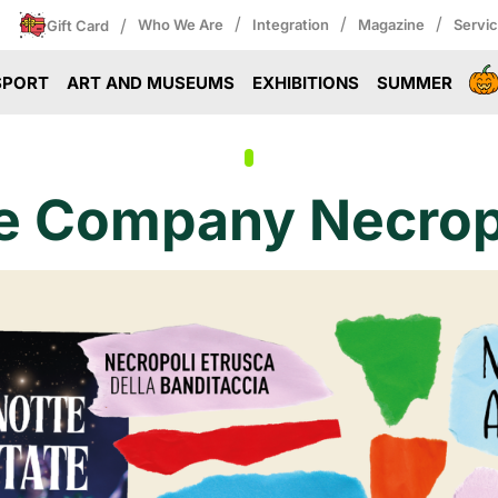
/
/
/
/
Who We Are
Integration
Magazine
Servi
Gift Card
SPORT
ART AND MUSEUMS
EXHIBITIONS
SUMMER
e Company Necropol