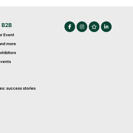
e B2B
ur Event
and more
xhibitors
Events
es: success stories