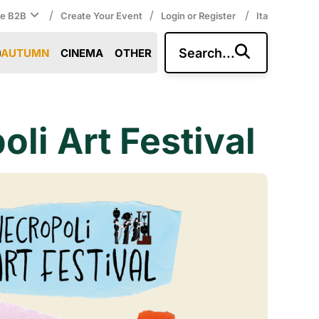
/
/
/
ce B2B
Create Your Event
Login or Register
Ita
Search...
AUTUMN
CINEMA
OTHER
i Art Festival