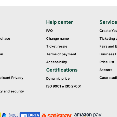
Help center
Servic
FAQ
Create Yo
rchase
Change name
Ticketing 
Ticket resale
Fairs and E
on
Terms of payment
Business 
Accessibility
Price List
Certifications
Sectors
plicant Privacy
Case studi
Dynamic price
ISO 9001 e ISO 27001
ty and security