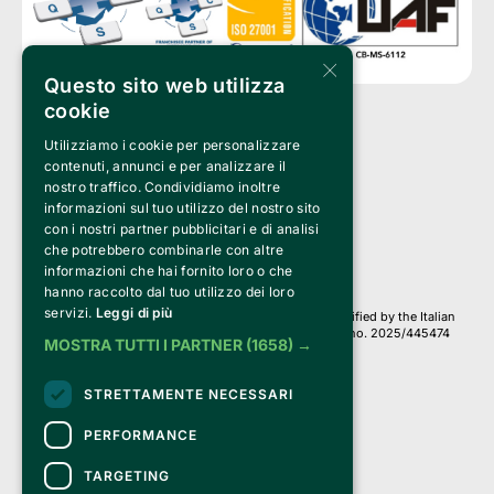
×
Questo sito web utilizza
cookie
Utilizziamo i cookie per personalizzare
Clappit is a trademark of:
Bemils Srl 
contenuti, annunci e per analizzare il
a Socio Unico
nostro traffico. Condividiamo inoltre
Via Fosse Ardeatine, 4 -20092 Cinisello Balsamo (MI)
informazioni sul tuo utilizzo del nostro sito
PI 05589050961
con i nostri partner pubblicitari e di analisi
Iscr. C.C.I.A.A. Milano R.E.A. 1833471
© 2010-2025 Bemils Srl - All rights reserved
che potrebbero combinarle con altre
informazioni che hai fornito loro o che
Credits: 
hanno raccolto dal tuo utilizzo dei loro
servizi.
Leggi di più
Clappit is based on the Belive 6.2 ticketing platform, certified by the Italian
Revenue Agency (Agenzia delle Entrate) under protocol no. 2025/445474
MOSTRA TUTTI I PARTNER
(1658) →
dated November 6, 2025.
On Clappit your purchases and your data
STRETTAMENTE NECESSARI
they are secure and protected by an SSL certificate 
with 128-bit encryption.
PERFORMANCE
TARGETING