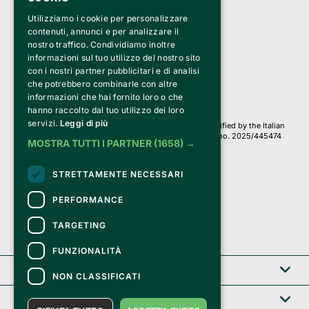
Utilizziamo i cookie per personalizzare
Clappit is a trademark of:
Bemils Srl 
contenuti, annunci e per analizzare il
a Socio Unico
nostro traffico. Condividiamo inoltre
Via Fosse Ardeatine, 4 -20092 Cinisello Balsamo (MI)
informazioni sul tuo utilizzo del nostro sito
PI 05589050961
con i nostri partner pubblicitari e di analisi
Iscr. C.C.I.A.A. Milano R.E.A. 1833471
© 2010-2025 Bemils Srl - All rights reserved
che potrebbero combinarle con altre
informazioni che hai fornito loro o che
Credits: 
hanno raccolto dal tuo utilizzo dei loro
servizi.
Leggi di più
Clappit is based on the Belive 6.2 ticketing platform, certified by the Italian
Revenue Agency (Agenzia delle Entrate) under protocol no. 2025/445474
MOSTRA TUTTI I PARTNER
(1658) →
dated November 6, 2025.
On Clappit your purchases and your data
STRETTAMENTE NECESSARI
they are secure and protected by an SSL certificate 
with 128-bit encryption.
PERFORMANCE
TARGETING
FUNZIONALITÀ
Clappit
NON CLASSIFICATI
Help center