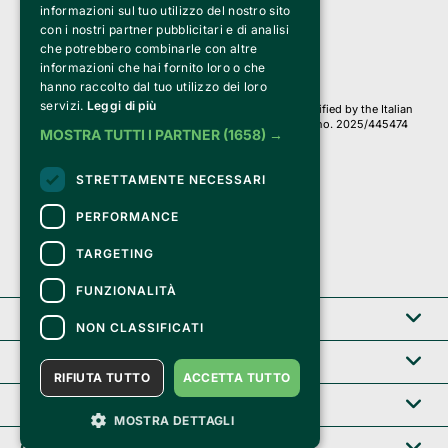
informazioni sul tuo utilizzo del nostro sito
PI 05589050961
con i nostri partner pubblicitari e di analisi
Iscr. C.C.I.A.A. Milano R.E.A. 1833471
© 2010-2025 Bemils Srl - All rights reserved
che potrebbero combinarle con altre
informazioni che hai fornito loro o che
Credits: 
hanno raccolto dal tuo utilizzo dei loro
servizi.
Leggi di più
Clappit is based on the Belive 6.2 ticketing platform, certified by the Italian
Revenue Agency (Agenzia delle Entrate) under protocol no. 2025/445474
MOSTRA TUTTI I PARTNER
(1658) →
dated November 6, 2025.
On Clappit your purchases and your data
STRETTAMENTE NECESSARI
they are secure and protected by an SSL certificate 
with 128-bit encryption.
PERFORMANCE
TARGETING
FUNZIONALITÀ
Clappit
NON CLASSIFICATI
Help center
RIFIUTA TUTTO
ACCETTA TUTTO
Service B2B
MOSTRA DETTAGLI
Certifications