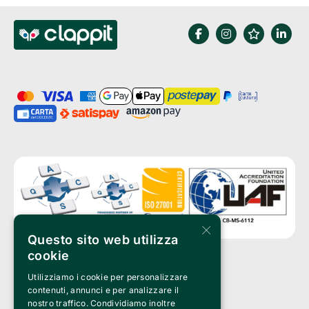
×
Questo sito web utilizza
cookie
Utilizziamo i cookie per personalizzare
Clappit is a trademark of:
Bemils Srl 
contenuti, annunci e per analizzare il
a Socio Unico
nostro traffico. Condividiamo inoltre
Via Fosse Ardeatine, 4 -20092 Cinisello Balsamo (MI)