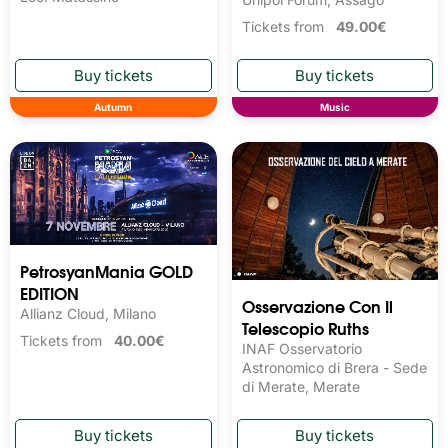
Tickets from
49.00€
Autumn
Music
PetrosyanMania GOLD
EDITION
Osservazione Con Il
Allianz Cloud, Milano
Telescopio Ruths
Tickets from
40.00€
INAF Osservatorio
Astronomico di Brera - Sede
di Merate, Merate