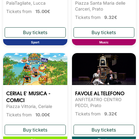
PalaTagliate, Lucca
Piazza Santa Maria delle
Carceri, Prato
Tickets from
15.00€
Tickets from
9.32€
Sport
Music
CERIAL E' MUSICA -
FAVOLE AL TELEFONO
COMICI
ANFITEATRO CENTRO
PECCI, Prato
Piazza Vittoria, Ceriale
Tickets from
9.32€
Tickets from
10.00€