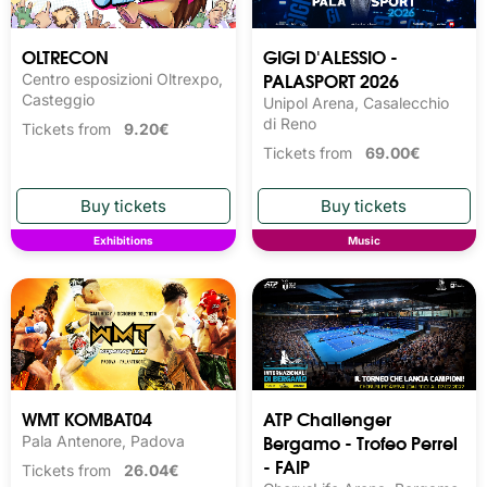
OLTRECON
GIGI D'ALESSIO -
PALASPORT 2026
Centro esposizioni Oltrexpo,
Casteggio
Unipol Arena, Casalecchio
di Reno
Tickets from
9.20€
Tickets from
69.00€
Exhibitions
Music
WMT KOMBAT04
ATP Challenger
Bergamo - Trofeo Perrel
Pala Antenore, Padova
- FAIP
Tickets from
26.04€