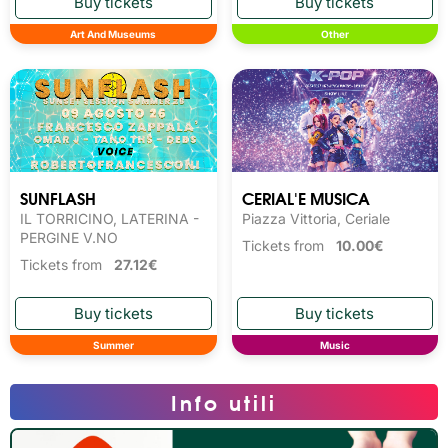
Art And Museums
Other
SUNFLASH
CERIAL'E MUSICA
IL TORRICINO, LATERINA -
Piazza Vittoria, Ceriale
PERGINE V.NO
Tickets from
10.00€
Tickets from
27.12€
Summer
Music
Info utili