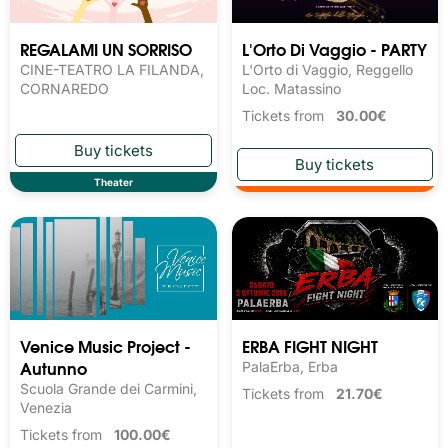
REGALAMI UN SORRISO
L'Orto Di Vaggio - PARTY
CINE-TEATRO LA FILANDA,
L'Orto di Vaggio, Reggello
CORNAREDO
Loc. Matassino
Tickets from
30.00€
Theater
Venice Music Project -
ERBA FIGHT NIGHT
Autunno
PalaErba, Erba
Scuola Grande dei Carmini,
Tickets from
21.70€
Venezia
Tickets from
100.00€