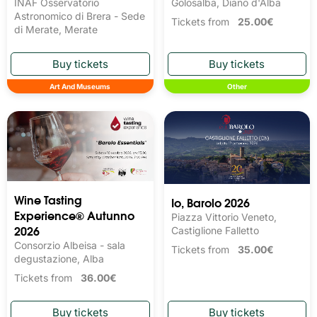
INAF Osservatorio
Golosalba, Diano d'Alba
Astronomico di Brera - Sede
Tickets from
25.00€
di Merate, Merate
Art And Museums
Other
Wine Tasting 
Io, Barolo 2026
Experience® Autunno
Piazza Vittorio Veneto,
2026
Castiglione Falletto
Consorzio Albeisa - sala
Tickets from
35.00€
degustazione, Alba
Tickets from
36.00€