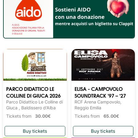
PARCO DIDATTICO LE
ELISA - CAMPOVOLO
COLLINE DI GIUCA 2026
SOUNDTRACK ’97 – ‘27
Parco Didattico Le Colline di
RCF Arena Campovolo,
Giuca , Baldissero d’Alba
Reggio Emilia
Tickets from
30.00€
Tickets from
65.00€