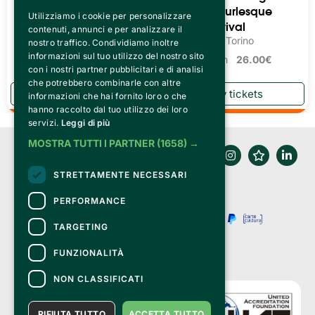
Cabaret Burlesque
Teatro Q77, Torino
Utilizziamo i cookie per personalizzare
Torino Festival
Tickets from
15.00€
contenuti, annunci e per analizzare il
Teatro Q77, Torino
nostro traffico. Condividiamo inoltre
informazioni sul tuo utilizzo del nostro sito
Tickets from
26.00€
con i nostri partner pubblicitari e di analisi
che potrebbero combinarle con altre
informazioni che hai fornito loro o che
hanno raccolto dal tuo utilizzo dei loro
servizi.
Leggi di più
MOSTRA TUTTI I PARTNER
(1658) →
STRETTAMENTE NECESSARI
PERFORMANCE
TARGETING
FUNZIONALITÀ
NON CLASSIFICATI
RIFIUTA TUTTO
ACCETTA TUTTO