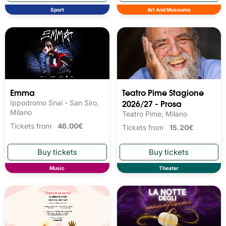
Sport
Art And Museums
Emma
Teatro Pime Stagione
2026/27 - Prosa
Ippodromo Snai - San Siro,
Milano
Teatro Pime, Milano
Tickets from
46.00€
Tickets from
15.20€
Music
Theater