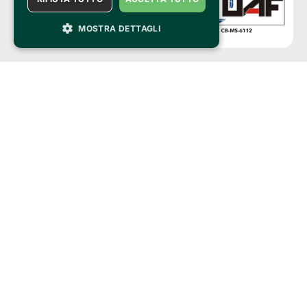
MOSTRA DETTAGLI
Clappit is a trademark of:
Bemils Srl 
a Socio Unico
Via Fosse Ardeatine, 4 -20092 Cinisello Balsamo (MI)
PI 05589050961
Iscr. C.C.I.A.A. Milano R.E.A. 1833471
© 2010-2025 Bemils Srl - All rights reserved
Credits: 
Clappit is based on the Belive 6.2 ticketing platform, certified by the Italian
Revenue Agency (Agenzia delle Entrate) under protocol no. 2025/445474
dated November 6, 2025.
On Clappit your purchases and your data
they are secure and protected by an SSL certificate 
with 128-bit encryption.