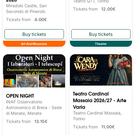
Teatro Q77, Torino
Miradolo Castle, San
Tickets from
12.00€
Secondo di Pinerolo
Tickets from
4.00€
Art And Museums
Theater
Teatro Cardinal
OPEN NIGHT
Massaia 2026/27 - Arte
INAF Osservatorio
Varia
Astronomico di Brera - Sede
Teatro Cardinal Massaia,
di Merate, Merate
Torino
Tickets from
13.15€
Tickets from
11.00€