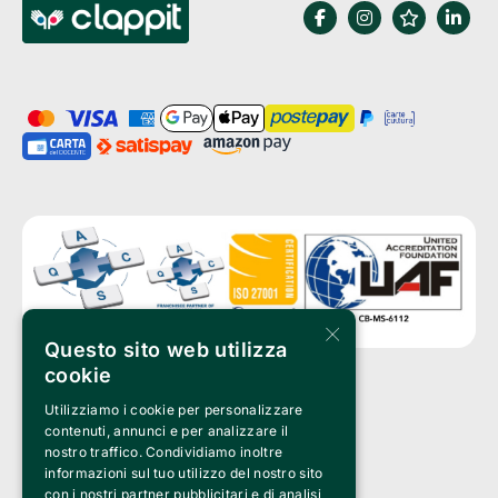
×
Questo sito web utilizza
cookie
Utilizziamo i cookie per personalizzare
Clappit is a trademark of:
Bemils Srl 
contenuti, annunci e per analizzare il
a Socio Unico
nostro traffico. Condividiamo inoltre
Via Fosse Ardeatine, 4 -20092 Cinisello Balsamo (MI)
informazioni sul tuo utilizzo del nostro sito
PI 05589050961
con i nostri partner pubblicitari e di analisi
Iscr. C.C.I.A.A. Milano R.E.A. 1833471