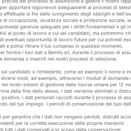
 precise del processo di assunzione e gestire il nostro rappo
per apportare ragionevoli adeguamenti ai processi di selezion
 effettuate ai fini dello svolgimento degli obblighi e dell'eser
a di occupazione, sicurezza sociale e protezione sociale, 
reveda garanzie adeguate per i diritti fondamentali e gli inte
lativi al posto di lavoro a cui sei candidato, ma potremmo c
di eventuali opportunità di lavoro future per cui potresti es
ti e potrai ritirare il tuo consenso in qualsiasi momento.
 fornire i tuoi dati a Bemils srl, durante il processo di assu
 domanda o inserirti nei nostri processi di selezione.
i sul candidato o richiedente, come ad esempio il nome e in
n diversi modi, ad esempio, attraverso i moduli di domanda
nei nostri sistemi di gestione delle risorse umane per 12 me
ma della fine dello stesso, i dati verranno eliminati o distrut
sitivo, i dati personali raccolti durante il processo di assu
do del tuo impiego. I periodi di conservazione dei tuoi dati 
 per garantire che i dati non vengano perduti, distrutti acci
pendenti per la corretta esecuzione delle proprie mansioni.
 tutti i dati conservati e lo scopo della conservazione: