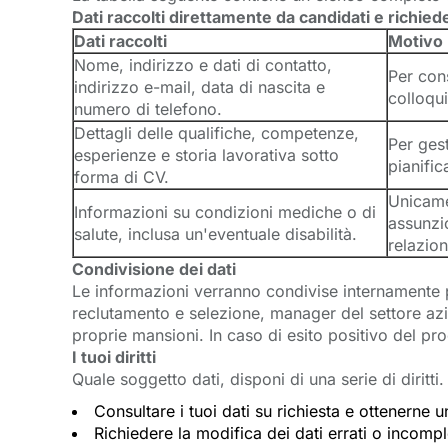
Dati raccolti direttamente da candidati e richied
Dati raccolti
Motivo
Nome, indirizzo e dati di contatto,
Per cons
indirizzo e-mail, data di nascita e
colloqui
numero di telefono.
Dettagli delle qualifiche, competenze,
Per gest
esperienze e storia lavorativa sotto
pianific
forma di CV.
Unicame
Informazioni su condizioni mediche o di
assunzio
salute, inclusa un'eventuale disabilità.
relazio
Condivisione dei dati
Le informazioni verranno condivise internamente p
reclutamento e selezione, manager del settore azie
proprie mansioni.
In caso di esito positivo del pr
I tuoi diritti
Quale soggetto dati, disponi di una serie di diritti.
Consultare i tuoi dati su richiesta e ottenerne u
Richiedere la modifica dei dati errati o incomp