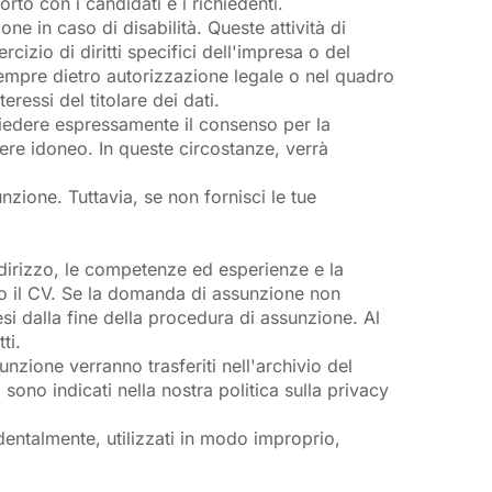
rto con i candidati e i richiedenti.
e in caso di disabilità. Queste attività di
cizio di diritti specifici dell'impresa o del
sempre dietro autorizzazione legale o nel quadro
ressi del titolare dei dati.
hiedere espressamente il consenso per la
sere idoneo. In queste circostanze, verrà
nzione. Tuttavia, se non fornisci le tue
dirizzo, le competenze ed esperienze e la
 o il CV. Se la domanda di assunzione non
si dalla fine della procedura di assunzione. Al
ti.
nzione verranno trasferiti nell'archivio del
sono indicati nella nostra politica sulla privacy
dentalmente, utilizzati in modo improprio,