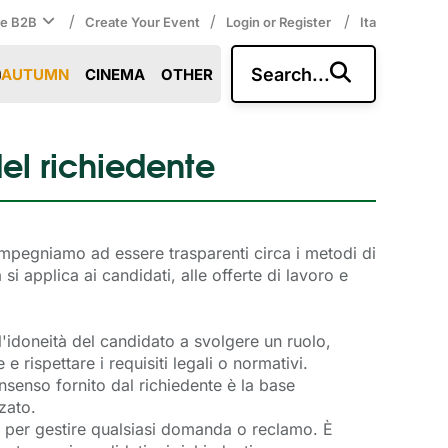
/
/
/
ce B2B
Create Your Event
Login or Register
Ita
Search...
AUTUMN
CINEMA
OTHER
el richiedente
 impegniamo ad essere trasparenti circa i metodi di
 si applica ai candidati, alle offerte di lavoro e
l'idoneità del candidato a svolgere un ruolo,
 rispettare i requisiti legali o normativi.
consenso fornito dal richiedente è la base
zato.
e per gestire qualsiasi domanda o reclamo. È