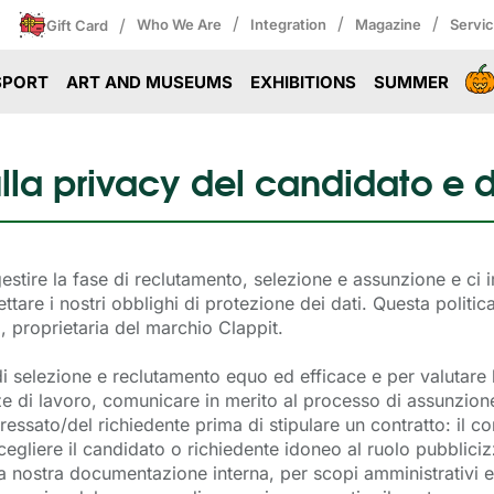
/
/
/
/
Who We Are
Integration
Magazine
Servi
Gift Card
SPORT
ART AND MUSEUMS
EXHIBITIONS
SUMMER
ulla privacy del candidato e d
gestire la fase di reclutamento, selezione e assunzione e ci
ettare i nostri obblighi di protezione dei dati. Questa politica
, proprietaria del marchio Clappit.
i selezione e reclutamento equo ed efficace e per valutare 
ze di lavoro, comunicare in merito al processo di assunzione e
teressato/del richiedente prima di stipulare un contratto: il 
cegliere il candidato o richiedente idoneo al ruolo pubbliciz
a nostra documentazione interna, per scopi amministrativi 