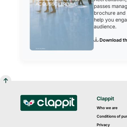
passes manag
brochure and
help you eng
audience.
Download th
Clappit
Who we are
Conditions of pu
Privacy