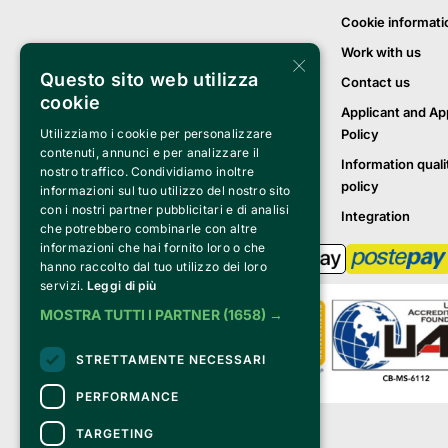
Cookie informati
Work with us
×
Questo sito web utilizza
Contact us
cookie
Applicant and Ap
Policy
Utilizziamo i cookie per personalizzare
contenuti, annunci e per analizzare il
Information quali
nostro traffico. Condividiamo inoltre
policy
informazioni sul tuo utilizzo del nostro sito
con i nostri partner pubblicitari e di analisi
Integration
che potrebbero combinarle con altre
informazioni che hai fornito loro o che
hanno raccolto dal tuo utilizzo dei loro
servizi.
Leggi di più
MOSTRA TUTTI I PARTNER
(1658) →
STRETTAMENTE NECESSARI
PERFORMANCE
Clappit is a trademark of:
TARGETING
Bemils Srl 