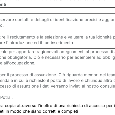
enti
ervare contatti e dettagli di identificazione precisi e aggior
o.
ire il reclutamento e la selezione e valutare la tua idoneità p
are l'introduzione ed il tuo inserimento.
nte per apportare ragionevoli adeguamenti al processo di as
ne obbligatoria. Ciò è necessario per adempiere ad obblighi l
ne all'occupazione.
er il processo di assunzione. Ciò riguarda membri del team, 
ndale in cui è richiesto il posto di lavoro e chiunque altro
ocesso di assunzione i dati verranno inviati al nostro consul
 Potrai:
na copia attraverso l'inoltro di una richiesta di accesso per 
leti in modo che siano corretti e completi