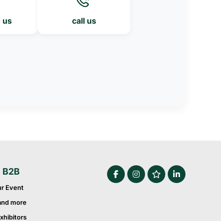
o us
call us
e B2B
ur Event
and more
xhibitors