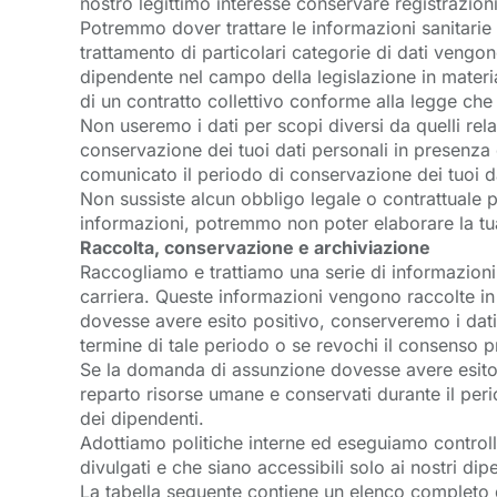
nostro legittimo interesse conservare registrazioni
Potremmo dover trattare le informazioni sanitarie 
trattamento di particolari categorie di dati vengono
dipendente nel campo della legislazione in materi
di un contratto collettivo conforme alla legge che p
Non useremo i dati per scopi diversi da quelli re
conservazione dei tuoi dati personali in presenza 
comunicato il periodo di conservazione dei tuoi da
Non sussiste alcun obbligo legale o contrattuale per
informazioni, potremmo non poter elaborare la tua
Raccolta, conservazione e archiviazione
Raccogliamo e trattiamo una serie di informazion
carriera. Queste informazioni vengono raccolte i
dovesse avere esito positivo, conserveremo i dati 
termine di tale periodo o se revochi il consenso pri
Se la domanda di assunzione dovesse avere esito po
reparto risorse umane e conservati durante il perio
dei dipendenti.
Adottiamo politiche interne ed eseguiamo controlli
divulgati e che siano accessibili solo ai nostri di
La tabella seguente contiene un elenco completo di