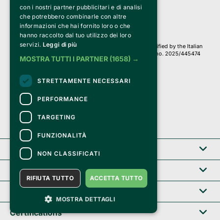
con i nostri partner pubblicitari e di analisi
Iscr. C.C.I.A.A. Milano R.E.A. 1833471
© 2010-2025 Bemils Srl - All rights reserved
che potrebbero combinarle con altre
informazioni che hai fornito loro o che
Credits: 
hanno raccolto dal tuo utilizzo dei loro
servizi.
Leggi di più
Clappit is based on the Belive 6.2 ticketing platform, certified by the Italian
Revenue Agency (Agenzia delle Entrate) under protocol no. 2025/445474
MOSTRA TUTTI I PARTNER
(1658) →
dated November 6, 2025.
On Clappit your purchases and your data
STRETTAMENTE NECESSARI
they are secure and protected by an SSL certificate 
with 128-bit encryption.
PERFORMANCE
TARGETING
FUNZIONALITÀ
Clappit
NON CLASSIFICATI
Help center
RIFIUTA TUTTO
ACCETTA TUTTO
Service B2B
MOSTRA DETTAGLI
Certifications