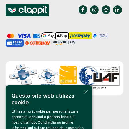
×
Questo sito web utilizza
cookie
Utilizziamo i cookie per personalizzare
Clappit is a trademark of:
Bemils Srl 
contenuti, annunci e per analizzare il
a Socio Unico
nostro traffico. Condividiamo inoltre
Via Fosse Ardeatine, 4 -20092 Cinisello Balsamo (MI)
informazioni sul tuo utilizzo del nostro sito
PI 05589050961