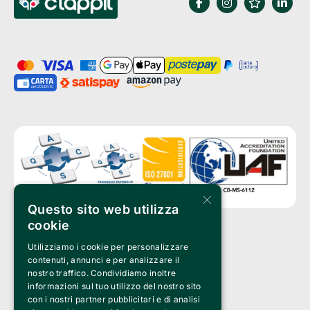
×
Questo sito web utilizza
cookie
Utilizziamo i cookie per personalizzare
Clappit is a trademark of:
Bemils Srl 
contenuti, annunci e per analizzare il
a Socio Unico
nostro traffico. Condividiamo inoltre
Via Fosse Ardeatine, 4 -20092 Cinisello Balsamo (MI)
informazioni sul tuo utilizzo del nostro sito
PI 05589050961
con i nostri partner pubblicitari e di analisi
Iscr. C.C.I.A.A. Milano R.E.A. 1833471
© 2010-2025 Bemils Srl - All rights reserved