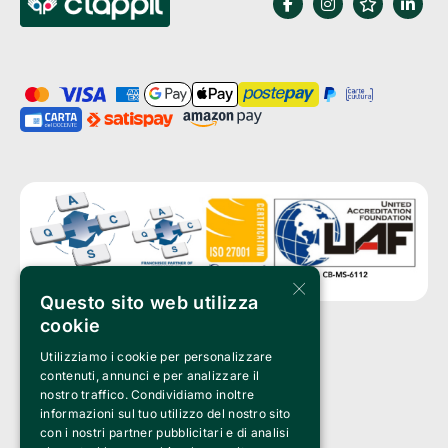
×
Questo sito web utilizza
cookie
Utilizziamo i cookie per personalizzare
Clappit è un marchio di proprietà di:
Bemils Srl 
contenuti, annunci e per analizzare il
a Socio Unico
nostro traffico. Condividiamo inoltre
Via Fosse Ardeatine, 4 -20092 Cinisello Balsamo (MI)
informazioni sul tuo utilizzo del nostro sito
PI 05589050961
con i nostri partner pubblicitari e di analisi
Iscr. C.C.I.A.A. Milano R.E.A. 1833471
© 2010-2025 Bemils Srl - Tutti i diritti riservati