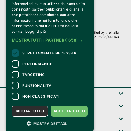
Via Fosse Ardeatine, 4 -20092 Cinisello Balsamo (MI)
informazioni sul tuo utilizzo del nostro sito
PI 05589050961
con i nostri partner pubblicitari e di analisi
Iscr. C.C.I.A.A. Milano R.E.A. 1833471
© 2010-2025 Bemils Srl - All rights reserved
che potrebbero combinarle con altre
informazioni che hai fornito loro o che
Credits: 
hanno raccolto dal tuo utilizzo dei loro
servizi.
Leggi di più
Clappit is based on the Belive 6.2 ticketing platform, certified by the Italian
Revenue Agency (Agenzia delle Entrate) under protocol no. 2025/445474
MOSTRA TUTTI I PARTNER
(1658) →
dated November 6, 2025.
On Clappit your purchases and your data
STRETTAMENTE NECESSARI
they are secure and protected by an SSL certificate 
with 128-bit encryption.
PERFORMANCE
TARGETING
FUNZIONALITÀ
Clappit
NON CLASSIFICATI
Help center
RIFIUTA TUTTO
ACCETTA TUTTO
Service B2B
MOSTRA DETTAGLI