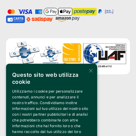
×
Questo sito web utilizza
cookie
Utilizziamo i cookie per personalizzare
Clappit is a trademark of:
Bemils Srl 
contenuti, annunci e per analizzare il
a Socio Unico
nostro traffico. Condividiamo inoltre
Via Fosse Ardeatine, 4 -20092 Cinisello Balsamo (MI)
informazioni sul tuo utilizzo del nostro sito
PI 05589050961
con i nostri partner pubblicitari e di analisi
Iscr. C.C.I.A.A. Milano R.E.A. 1833471
© 2010-2025 Bemils Srl - All rights reserved
che potrebbero combinarle con altre
informazioni che hai fornito loro o che
Credits: 
hanno raccolto dal tuo utilizzo dei loro