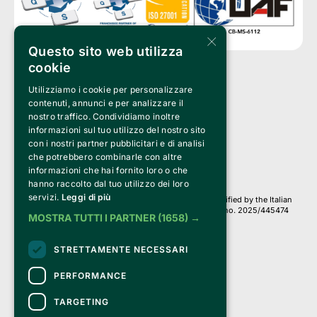
×
Questo sito web utilizza
cookie
Utilizziamo i cookie per personalizzare
Clappit is a trademark of:
Bemils Srl 
contenuti, annunci e per analizzare il
a Socio Unico
nostro traffico. Condividiamo inoltre
Via Fosse Ardeatine, 4 -20092 Cinisello Balsamo (MI)
informazioni sul tuo utilizzo del nostro sito
PI 05589050961
con i nostri partner pubblicitari e di analisi
Iscr. C.C.I.A.A. Milano R.E.A. 1833471
© 2010-2025 Bemils Srl - All rights reserved
che potrebbero combinarle con altre
informazioni che hai fornito loro o che
Credits: 
hanno raccolto dal tuo utilizzo dei loro
servizi.
Leggi di più
Clappit is based on the Belive 6.2 ticketing platform, certified by the Italian
Revenue Agency (Agenzia delle Entrate) under protocol no. 2025/445474
MOSTRA TUTTI I PARTNER
(1658) →
dated November 6, 2025.
On Clappit your purchases and your data
STRETTAMENTE NECESSARI
they are secure and protected by an SSL certificate 
with 128-bit encryption.
PERFORMANCE
TARGETING