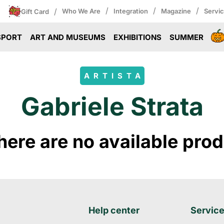
/
/
/
/
Who We Are
Integration
Magazine
Servi
Gift Card
SPORT
ART AND MUSEUMS
EXHIBITIONS
SUMMER
ARTISTA
Gabriele Strata
ere are no available produ
Help center
Servic