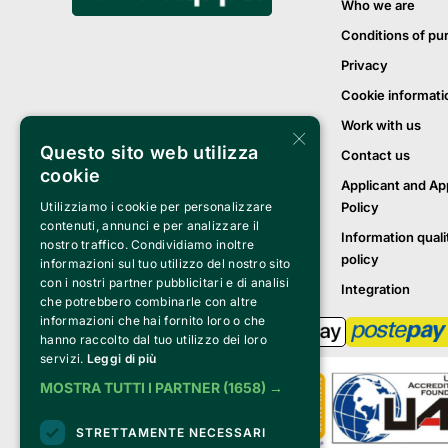
Who we are
Conditions of pu
Privacy
Cookie informati
Work with us
×
Questo sito web utilizza
Contact us
cookie
Applicant and Ap
Policy
Utilizziamo i cookie per personalizzare
contenuti, annunci e per analizzare il
Information quali
nostro traffico. Condividiamo inoltre
policy
informazioni sul tuo utilizzo del nostro sito
con i nostri partner pubblicitari e di analisi
Integration
che potrebbero combinarle con altre
informazioni che hai fornito loro o che
hanno raccolto dal tuo utilizzo dei loro
servizi.
Leggi di più
MOSTRA TUTTI I PARTNER
(1658) →
STRETTAMENTE NECESSARI