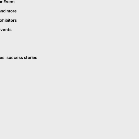
ur Event
and more
xhibitors
Events
es: success stories