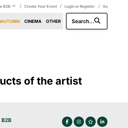
/
/
/
ce B2B
Create Your Event
Login or Register
Ita
Search...
AUTUMN
CINEMA
OTHER
cts of the artist
e B2B