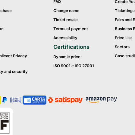
FAQ
Create Yo
rchase
Change name
Ticketing 
Ticket resale
Fairs and E
on
Terms of payment
Business 
Accessibility
Price List
Certifications
Sectors
plicant Privacy
Case studi
Dynamic price
ISO 9001 e ISO 27001
ty and security