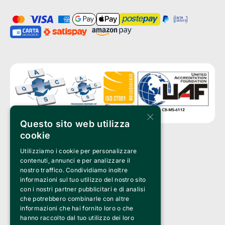
×
Questo sito web utilizza
cookie
Utilizziamo i cookie per personalizzare
Clappit is a trademark of:
Bemils Srl 
contenuti, annunci e per analizzare il
a Socio Unico
nostro traffico. Condividiamo inoltre
Via Fosse Ardeatine, 4 -20092 Cinisello Balsamo (MI)
informazioni sul tuo utilizzo del nostro sito
PI 05589050961
con i nostri partner pubblicitari e di analisi
Iscr. C.C.I.A.A. Milano R.E.A. 1833471
© 2010-2025 Bemils Srl - All rights reserved
che potrebbero combinarle con altre
informazioni che hai fornito loro o che
Credits: 
hanno raccolto dal tuo utilizzo dei loro