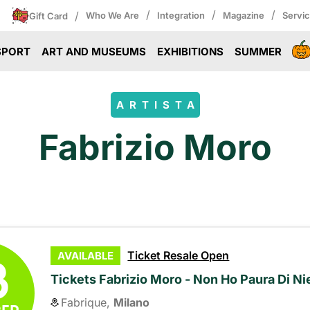
/
/
/
/
Who We Are
Integration
Magazine
Servi
Gift Card
SPORT
ART AND MUSEUMS
EXHIBITIONS
SUMMER
ARTISTA
Fabrizio Moro
8
Ticket Resale Open
AVAILABLE
Tickets Fabrizio Moro - Non Ho Paura Di Ni
Fabrique,
Milano
ER