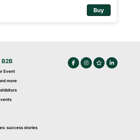
Buy
e B2B
ur Event
and more
xhibitors
Events
es: success stories