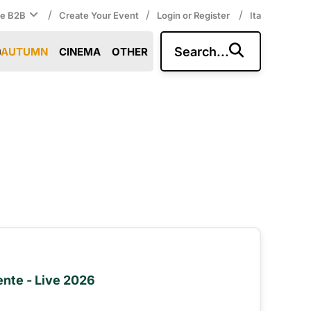
/
/
/
ce B2B
Create Your Event
Login or Register
Ita
Search...
AUTUMN
CINEMA
OTHER
ente - Live 2026