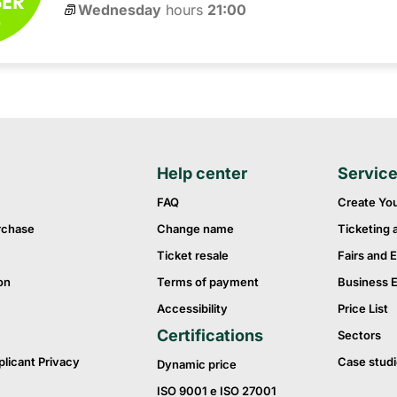
Wednesday
hours 
21:00
6
Help center
Servic
FAQ
Create Yo
rchase
Change name
Ticketing 
Ticket resale
Fairs and E
on
Terms of payment
Business 
Accessibility
Price List
Certifications
Sectors
plicant Privacy
Case studi
Dynamic price
ISO 9001 e ISO 27001