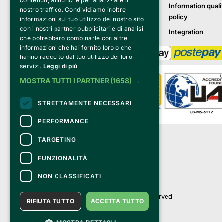
contenuti, annunci e per analizzare il
Information quali
nostro traffico. Condividiamo inoltre
policy
informazioni sul tuo utilizzo del nostro sito
con i nostri partner pubblicitari e di analisi
Integration
che potrebbero combinarle con altre
informazioni che hai fornito loro o che
hanno raccolto dal tuo utilizzo dei loro
servizi.
Leggi di più
MOSTRA TUTTI I PARTNER
(1658) →
STRETTAMENTE NECESSARI
PERFORMANCE
Clappit is a trademark of:
TARGETING
Bemils Srl 
a Socio Unico
FUNZIONALITÀ
Via Fosse Ardeatine, 4 -20092 Cinisello 
Balsamo (MI)
NON CLASSIFICATI
PI 05589050961
Iscr. C.C.I.A.A. Milano R.E.A. 1833471
© 2010-2025 Bemils Srl - All rights reserved
RIFIUTA TUTTO
ACCETTA TUTTO
Credits: 