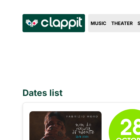
MUSIC
THEATER
Dates list
2
OCTOB