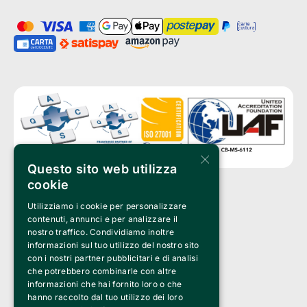
×
Questo sito web utilizza
cookie
Utilizziamo i cookie per personalizzare
Clappit is a trademark of:
Bemils Srl 
contenuti, annunci e per analizzare il
a Socio Unico
nostro traffico. Condividiamo inoltre
Via Fosse Ardeatine, 4 -20092 Cinisello Balsamo (MI)
informazioni sul tuo utilizzo del nostro sito
PI 05589050961
con i nostri partner pubblicitari e di analisi
Iscr. C.C.I.A.A. Milano R.E.A. 1833471
© 2010-2025 Bemils Srl - All rights reserved
che potrebbero combinarle con altre
informazioni che hai fornito loro o che
Credits: 
hanno raccolto dal tuo utilizzo dei loro